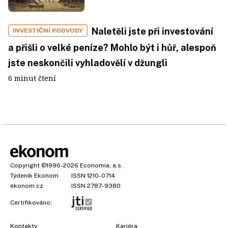
Naletěli jste při investování
INVESTIČNÍ PODVODY
a přišli o velké peníze? Mohlo být i hůř, alespoň
jste neskončili vyhladovělí v džungli
6 minut čtení
Copyright
©1996-2026
Economia, a.s.
Týdeník Ekonom
ISSN 1210-0714
ekonom.cz
ISSN 2787-9380
Certifikováno:
Kontakty
Kariéra