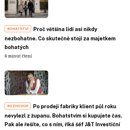
Proč většina lidí asi nikdy
BOHATSTVÍ
nezbohatne. Co skutečně stojí za majetkem
bohatých
8 minut čtení
Po prodeji fabriky klient půl roku
ROZHOVOR
nevylezl z županu. Bohatstvím si kupujete čas.
Pak ale řešíte, co s ním, říká šéf J&T Investiční