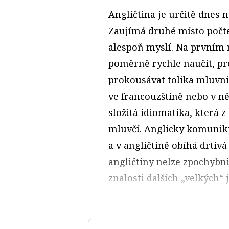
Angličtina je určitě dnes 
Zaujímá druhé místo počte
alespoň myslí. Na prvním m
poměrně rychle naučit, pro
prokousávat tolika mluvni
ve francouzštině nebo v ně
složitá idiomatika, která 
mluvčí. Anglicky komunik
a v angličtině obíhá drtiv
angličtiny nelze zpochybni
znalosti dalších „velkých“ 