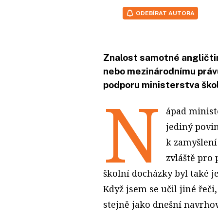
ODEBÍRAT AUTORA
Znalost samotné angličtin
nebo mezinárodnímu právu
podporu ministerstva škol
N
ápad minist
jediný povin
k zamyšlení
zvláště pro
školní docházky byl také je
Když jsem se učil jiné řeči,
stejně jako dnešní navrhov