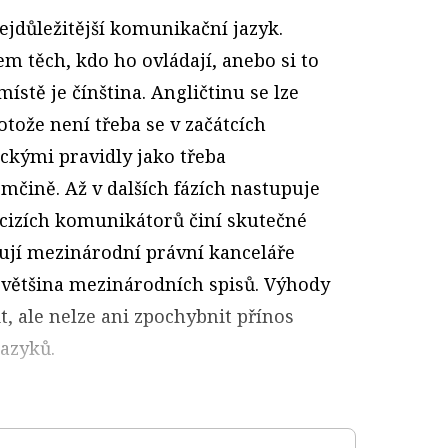
nejdůležitější komunikační jazyk.
m těch, kdo ho ovládají, anebo si to
ístě je čínština. Angličtinu se lze
tože není třeba se v začátcích
ckými pravidly jako třeba
mčině. Až v dalších fázích nastupuje
z cizích komunikátorů činí skutečné
ují mezinárodní právní kanceláře
á většina mezinárodních spisů. Výhody
t, ale nelze ani zpochybnit přínos
jazyků.