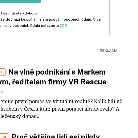
t se můžete kdykoliv.
 že dochází ke sbírání a zpracování osobních údajů. Více
chrany osobních údajů naleznete
ZDE
.
Na vlně podnikání s Markem
ST
m, ředitelem firmy VR Rescue
ení
rénuje první pomoc ve virtuální realitě? Kolik lidí už
působem v Česku kurz první pomoci absolvovalo? A
olečenský dopad...
Proč většina lidí asi nikdy
TVÍ