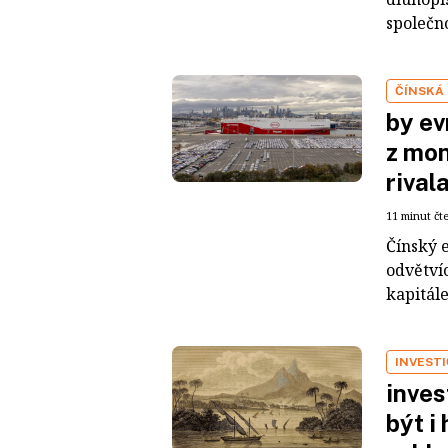
společno
ČÍNSKÁ
by ev
z mon
rival
11 minut čt
Čínský 
odvětvíc
kapitál
INVEST
inves
být i