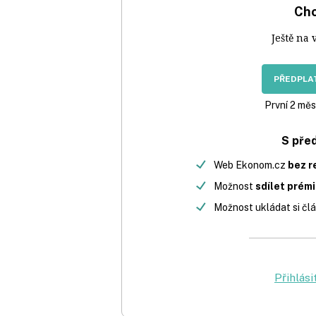
Chc
Ještě na 
PŘEDPLAT
První 2 měs
S pře
Web Ekonom.cz
bez r
Možnost
sdílet prém
Možnost ukládat si člá
Přihlási