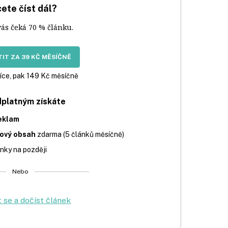
ete číst dál?
vás čeká 70 % článku.
IT ZA 39 KČ MĚSÍČNĚ
íce, pak 149 Kč měsíčně
dplatným získáte
eklam
iový obsah
zdarma (5 článků měsíčně)
nky na později
Nebo
t se a dočíst článek