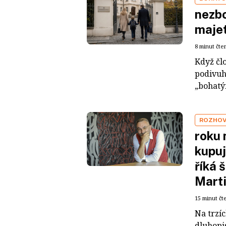
nezbo
maje
8 minut čte
Když čl
podivuh
„bohatým
ROZHO
roku 
kupuj
říká 
Mart
15 minut čt
Na trzí
dluhopis