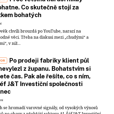
hatne. Co skutečně stojí za
tkem bohatých
ní
ověk chvíli brouzdá po YouTube, narazí na
odné věci. Třeba na diskusi mezi „chudými“ a
i“, v níž...
Po prodeji fabriky klient půl
VOR
nevylezl z županu. Bohatstvím si
ete čas. Pak ale řešíte, co s ním,
šéf J&T Investiční společnosti
inec
ení
ch se hromadí varovné signály, od vysokých výnosů
ů po obavy z přehřátí sektoru AI. Šéf J&T Investiční