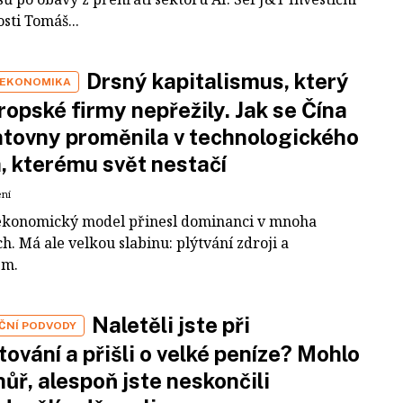
sti Tomáš...
Drsný kapitalismus, který
 EKONOMIKA
ropské firmy nepřežily. Jak se Čína
tovny proměnila v technologického
a, kterému svět nestačí
ení
ekonomický model přinesl dominanci v mnoha
h. Má ale velkou slabinu: plýtvání zdroji a
em.
Naletěli jste při
IČNÍ PODVODY
tování a přišli o velké peníze? Mohlo
 hůř, alespoň jste neskončili