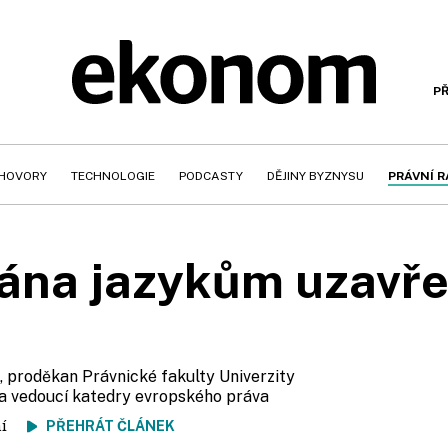
PŘ
HOVORY
TECHNOLOGIE
PODCASTY
DĚJINY BYZNYSU
PRÁVNÍ 
ána jazykům uzavř
, proděkan Právnické fakulty Univerzity
 a vedoucí katedry evropského práva
tení
PŘEHRÁT ČLÁNEK