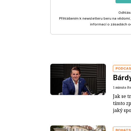
Odhlási
Přihlášením k newsletteru beru na vědomí,
informací o zásadách o
PODCA
Bárdy
1 minuta čt
Jak se t
tímto z
jaký sp
BOHATS