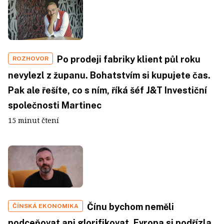
Po prodeji fabriky klient půl roku
ROZHOVOR
nevylezl z županu. Bohatstvím si kupujete čas.
Pak ale řešíte, co s ním, říká šéf J&T Investiční
společnosti Martinec
15 minut čtení
Čínu bychom neměli
ČÍNSKÁ EKONOMIKA
podceňovat ani glorifikovat. Evropa si podřízla