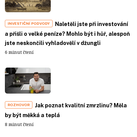
Naletěli jste při investování
INVESTIČNÍ PODVODY
a přišli o velké peníze? Mohlo být i hůř, alespoň
jste neskončili vyhladovělí v džungli
6 minut čtení
Jak poznat kvalitní zmrzlinu? Měla
ROZHOVOR
by být měkká a teplá
8 minut čtení