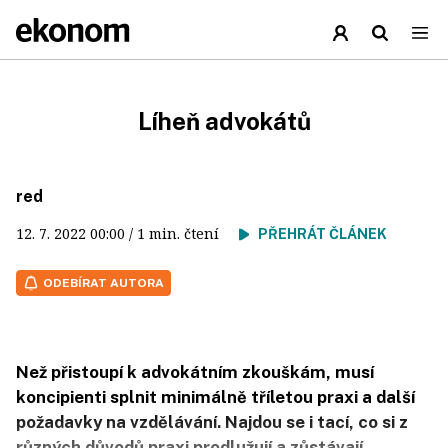
Líheň advokátů
red
12. 7. 2022
00:00
/ 1 min. čtení
PŘEHRÁT ČLÁNEK
ODEBÍRAT AUTORA
Než přistoupí k advokátním zkouškám, musí
koncipienti splnit minimálně tříletou praxi a další
požadavky na vzdělávání. Najdou se i tací, co si z
různých důvodů praxi prodlužují a zůstávají