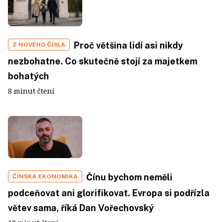
Proč většina lidí asi nikdy
Z NOVÉHO ČÍSLA
nezbohatne. Co skutečně stojí za majetkem
bohatých
8 minut čtení
Čínu bychom neměli
ČÍNSKÁ EKONOMIKA
podceňovat ani glorifikovat. Evropa si podřízla
větev sama, říká Dan Vořechovský