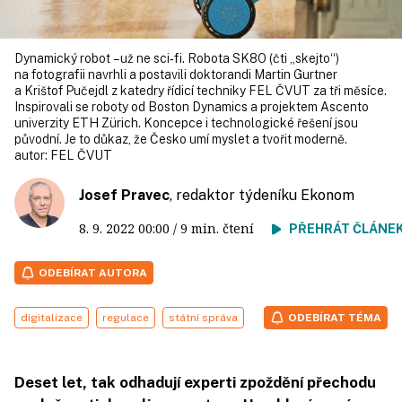
Dynamický robot – už ne sci‑fi. Robota SK8O (čti „skejto“)
na fotografii navrhli a postavili doktorandi Martin Gurtner
a Krištof Pučejdl z katedry řídicí techniky FEL ČVUT za tři měsíce.
Inspirovali se roboty od Boston Dynamics a projektem Ascento
univerzity ETH Zürich. Koncepce i technologické řešení jsou
původní. Je to důkaz, že Česko umí myslet a tvořit moderně.
autor:
FEL ČVUT
Josef Pravec
, redaktor týdeníku Ekonom
8. 9. 2022
00:00
/ 9 min. čtení
PŘEHRÁT ČLÁNE
ODEBÍRAT AUTORA
digitalizace
regulace
státní správa
ODEBÍRAT TÉMA
Deset let, tak odhadují experti zpoždění přechodu