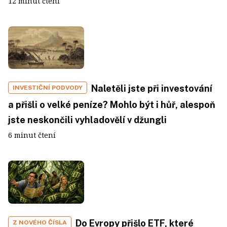
12 minut čtení
Naletěli jste při investování
INVESTIČNÍ PODVODY
a přišli o velké peníze? Mohlo být i hůř, alespoň
jste neskončili vyhladovělí v džungli
6 minut čtení
Do Evropy přišlo ETF, které
Z NOVÉHO ČÍSLA