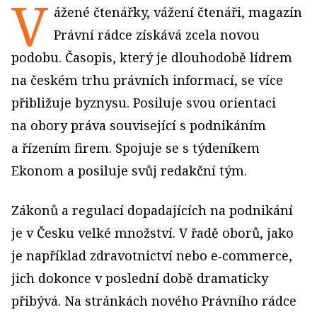
V
ážené čtenářky, vážení čte­náři, magazín
Právní rádce získává zcela novou
podobu. Časopis, který je dlouho­době lí­drem
na českém trhu právních informací, se více
přibližuje byznysu. Posiluje svou orientaci
na obory práva související s pod­nikáním
a řízením firem. Spojuje se s týdeníkem
Ekonom a posiluje svůj redakční tým.
Zákonů a regulací dopadajících na podnikání
je v Česku velké množství. V řadě oborů, jako
je například zdravotnictví nebo e‑commerce,
jich dokonce v poslední době dramaticky
přibývá. Na stránkách nového Právního rádce