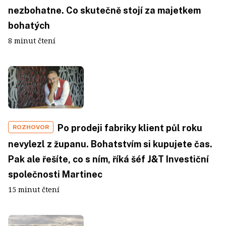
nezbohatne. Co skutečně stojí za majetkem
bohatých
8 minut čtení
Po prodeji fabriky klient půl roku
ROZHOVOR
nevylezl z županu. Bohatstvím si kupujete čas.
Pak ale řešíte, co s ním, říká šéf J&T Investiční
společnosti Martinec
15 minut čtení