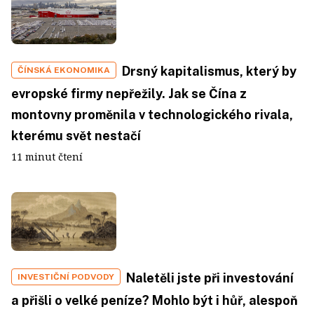
Drsný kapitalismus, který by
ČÍNSKÁ EKONOMIKA
evropské firmy nepřežily. Jak se Čína z
montovny proměnila v technologického rivala,
kterému svět nestačí
11 minut čtení
Naletěli jste při investování
INVESTIČNÍ PODVODY
a přišli o velké peníze? Mohlo být i hůř, alespoň