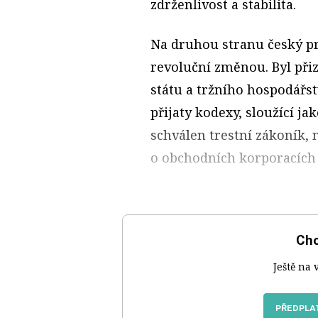
zdrženlivost a stabilita.
Na druhou stranu český pr
revoluční změnou. Byl př
státu a tržního hospodářstv
přijaty kodexy, sloužící ja
schválen trestní zákoník,
o obchodních korporacích č
Chc
Ještě na 
PŘEDPLAT