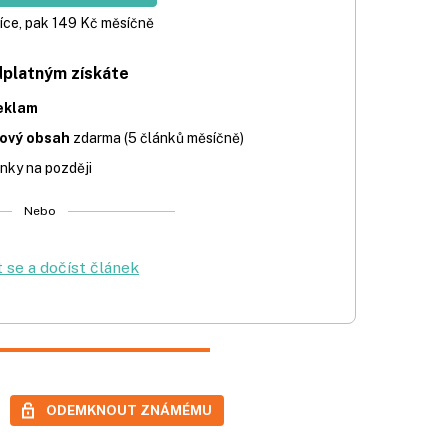
íce, pak 149 Kč měsíčně
dplatným získáte
eklam
iový obsah
zdarma (5 článků měsíčně)
nky na později
Nebo
t se a dočíst článek
ODEMKNOUT ZNÁMÉMU