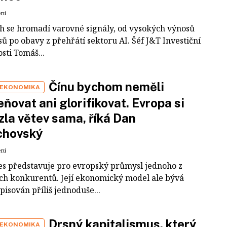
ení
ch se hromadí varovné signály, od vysokých výnosů
ů po obavy z přehřátí sektoru AI. Šéf J&T Investiční
sti Tomáš...
Čínu bychom neměli
 EKONOMIKA
ňovat ani glorifikovat. Evropa si
zla větev sama, říká Dan
chovský
ení
es představuje pro evropský průmysl jednoho z
ích konkurentů. Její ekonomický model ale bývá
pisován příliš jednoduše...
Drsný kapitalismus, který
 EKONOMIKA