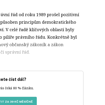
ávní řád od roku 1989 prošel pozitivní
izpůsoben principům demokratického
í. V celé řadě klíčových oblastí byly
ko pilíře právního řádu. Konkrétně byl
 nový občanský zákoník a zákon
i správní řád.
ete číst dál?
vás čeká 80 % článku.
IT ZA 39 KČ MĚSÍČNĚ