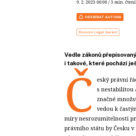
9. 2. 2023
00:00
/ 3 min. čt
ODEBÍRAT AUTORA
Ekonom Legal Garant
Vedle zákonů přepisovaný
i takové, které pochází ješ
Č
eský právní řá
s nestabilitou
značné množstv
vedou k častý
míry nesrozumitelnosti pro
právního státu by Česku v 