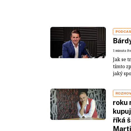
PODCA
Bárdy
1 minuta čt
Jak se t
tímto z
jaký sp
ROZHO
roku 
kupuj
říká 
Mart