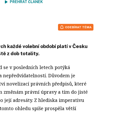
ení
PŘEHRÁT ČLÁNEK
ODEBÍRAT TÉMA
ch každé volební období platí v Česku
tě z dob totality.
d se v posledních letech potýká
 a nepředvídatelností. Důvodem je
í novelizací právních předpisů, které
m změnám právní úpravy a tím do jisté
 její adresáty. Z hlediska imperativu
tomto ohledu spíše prospěla větší