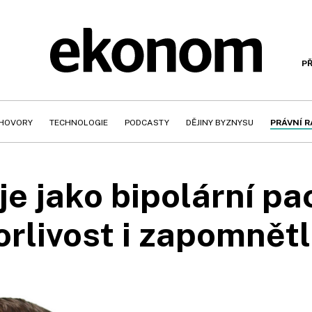
PŘ
HOVORY
TECHNOLOGIE
PODCASTY
DĚJINY BYZNYSU
PRÁVNÍ 
je jako bipolární pa
orlivost i zapomnětl