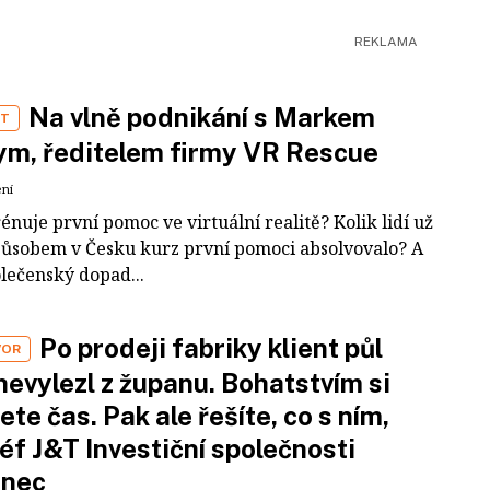
Na vlně podnikání s Markem
ST
m, ředitelem firmy VR Rescue
ení
rénuje první pomoc ve virtuální realitě? Kolik lidí už
působem v Česku kurz první pomoci absolvovalo? A
olečenský dopad...
Po prodeji fabriky klient půl
VOR
nevylezl z županu. Bohatstvím si
ete čas. Pak ale řešíte, co s ním,
šéf J&T Investiční společnosti
inec