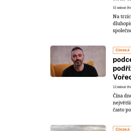
15 minut čt
Na trzí
dluhopis
společno
ČÍNSKÁ
podce
podří
Voře
12 minut čt
Čína dn
největš
často po
ČÍNSKÁ