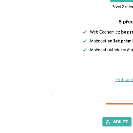
První 2 měs
S pře
Web Ekonom.cz
bez r
Možnost
sdílet prém
Možnost ukládat si člá
Přihlási
SDÍLET