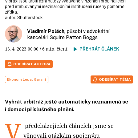
V praxi jsou arbitrážní nálezy vydávané v řízeních probíhajících
před etablovanými mezinárodními institucemi rušeny poměrně
zřídka.
autor:
Shutterstock
Vladimír Polách
, působí v advokátní
kanceláři Squire Patton Boggs
13. 4. 2023
00:00
/ 6 min. čtení
PŘEHRÁT ČLÁNEK
ODEBÍRAT AUTORA
Ekonom Legal Garant
ODEBÍRAT TÉMA
Vyhrát arbitráž ještě automaticky neznamená se
i domoci příslušného plnění.
V
předcházejících článcích jsme se
věnovali otázkám spojeným