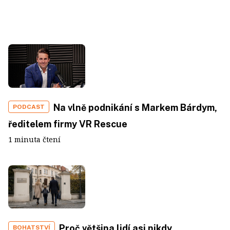
Na vlně podnikání s Markem Bárdym,
PODCAST
ředitelem firmy VR Rescue
1 minuta čtení
Proč většina lidí asi nikdy
BOHATSTVÍ