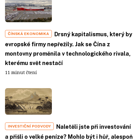
Drsný kapitalismus, který by
ČÍNSKÁ EKONOMIKA
evropské firmy nepřežily. Jak se Čína z
montovny proměnila v technologického rivala,
kterému svět nestačí
11 minut čtení
Naletěli jste při investování
INVESTIČNÍ PODVODY
a přišli o velké peníze? Mohlo být i hůř, alespoň