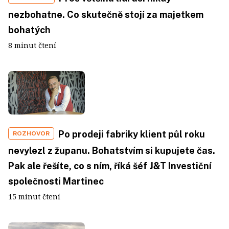
nezbohatne. Co skutečně stojí za majetkem
bohatých
8 minut čtení
Po prodeji fabriky klient půl roku
ROZHOVOR
nevylezl z županu. Bohatstvím si kupujete čas.
Pak ale řešíte, co s ním, říká šéf J&T Investiční
společnosti Martinec
15 minut čtení