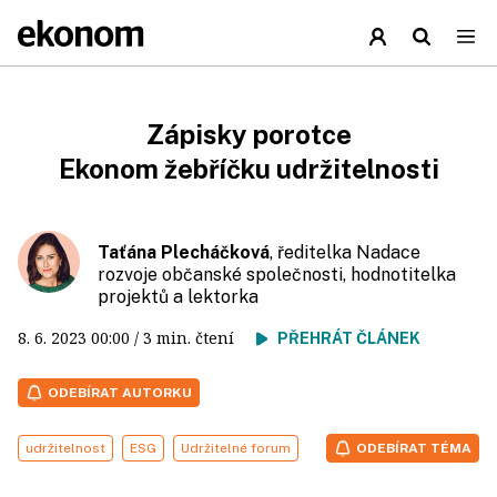
Zápisky porotce
Ekonom žebříčku udržitelnosti
Taťána Plecháčková
, ředitelka Nadace
rozvoje občanské společnosti, hodnotitelka
projektů a lektorka
8. 6. 2023
00:00
/ 3 min. čtení
PŘEHRÁT ČLÁNEK
ODEBÍRAT AUTORKU
udržitelnost
ESG
Udržitelné forum
ODEBÍRAT TÉMA