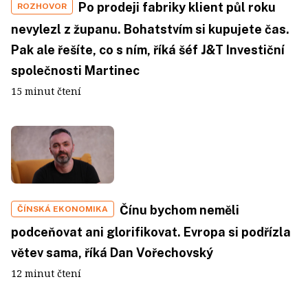
Po prodeji fabriky klient půl roku
ROZHOVOR
nevylezl z županu. Bohatstvím si kupujete čas.
Pak ale řešíte, co s ním, říká šéf J&T Investiční
společnosti Martinec
15 minut čtení
Čínu bychom neměli
ČÍNSKÁ EKONOMIKA
podceňovat ani glorifikovat. Evropa si podřízla
větev sama, říká Dan Vořechovský
12 minut čtení