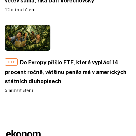
větev sama, říká Dan Vořechovský
12 minut čtení
Do Evropy přišlo ETF, které vyplácí 14
ETF
procent ročně, většinu peněz má v amerických
státních dluhopisech
5 minut čtení