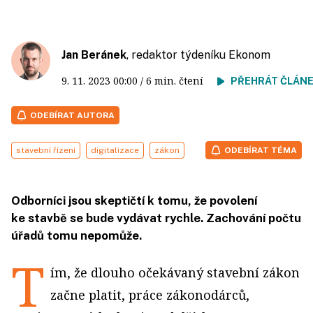
Jan Beránek
, redaktor týdeníku Ekonom
9. 11. 2023
00:00
/ 6 min. čtení
PŘEHRÁT ČLÁN
ODEBÍRAT AUTORA
stavební řízení
digitalizace
zákon
ODEBÍRAT TÉMA
Odborníci jsou skeptičtí k tomu, že povolení
ke stavbě se bude vydávat rychle. Zachování počtu
úřadů tomu nepomůže.
T
ím, že dlouho očekávaný stavební zákon
začne platit, práce zákonodárců,