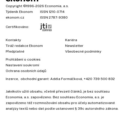
Copyright
©1996-2026
Economia, a.s.
Týdeník Ekonom
ISSN 1210-0714
ekonom.cz
ISSN 2787-9380
Certifikováno:
Kontakty
Kariéra
Tiráž redakce Ekonom
Newsletter
Předplatné
Všeobecné podmínky
Prohlášení o cookies
Nastavení soukromí
Ochrana osobních údajů
Inzerce
, obchodní garant:
Adéla Formáčková
,
+420 739 500 832
Jakékoliv užití obsahu, včetně převzetí článků, je bez souhlasu
Economia, a.s. zapovězeno. Bez souhlasu Economia, a.s. je
zapovězeno též rozmnožování obsahu pro účely automatizované
analýzy textů nebo dat podle ustanovení § 39c autorského zákona.