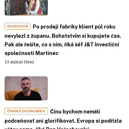
Po prodeji fabriky klient půl roku
ROZHOVOR
nevylezl z županu. Bohatstvím si kupujete čas.
Pak ale řešíte, co s ním, říká šéf J&T Investiční
společnosti Martinec
15 minut čtení
Čínu bychom neměli
ČÍNSKÁ EKONOMIKA
podceňovat ani glorifikovat. Evropa si podřízla