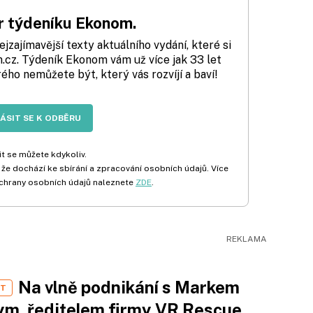
 týdeníku Ekonom.
zajímavější texty aktuálního vydání, které si
cz. Týdeník Ekonom vám už více jak 33 let
rého nemůžete být, který vás rozvíjí a baví!
LÁSIT SE K ODBĚRU
t se můžete kdykoliv.
 že dochází ke sbírání a zpracování osobních údajů. Více
chrany osobních údajů naleznete
ZDE
.
Na vlně podnikání s Markem
ST
m, ředitelem firmy VR Rescue