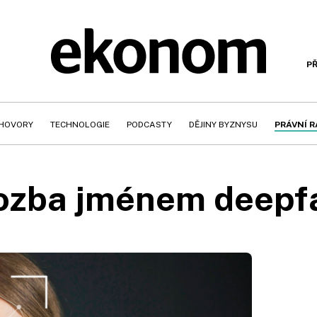
PŘ
HOVORY
TECHNOLOGIE
PODCASTY
DĚJINY BYZNYSU
PRÁVNÍ 
ozba jménem deepf