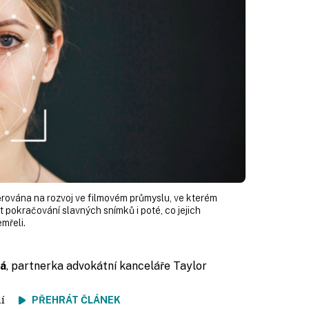
ována na rozvoj ve filmovém průmyslu, ve kterém
t pokračování slavných snímků i poté, co jejich
emřeli.
vá
, partnerka advokátní kanceláře Taylor
tení
PŘEHRÁT ČLÁNEK