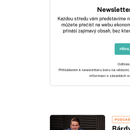
Newsletter
Každou středu vám představíme nej
můžete přečíst na webu ekonom.
přináší zajímavý obsah, bez kte
PŘIH
Odhlási
Přihlášením k newsletteru beru na vědomí,
informací o zásadách o
PODCA
Bárdy