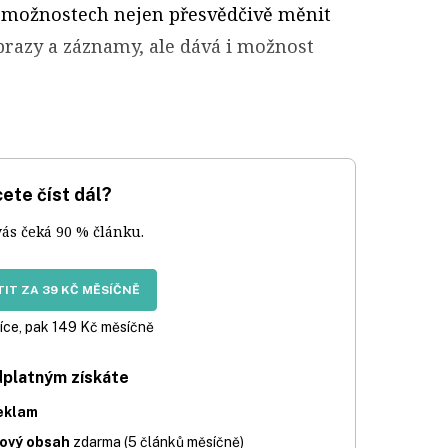
a možnostech nejen přesvědčivě měnit
brazy a záznamy, ale dává i možnost
ete číst dál?
vás čeká 90 % článku.
IT ZA 39 KČ MĚSÍČNĚ
íce, pak 149 Kč měsíčně
dplatným získáte
eklam
iový obsah
zdarma (5 článků měsíčně)