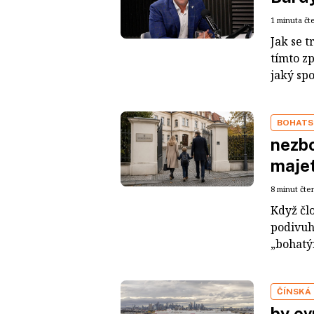
1 minuta čt
Jak se t
tímto z
jaký sp
BOHATS
nezbo
maje
8 minut čte
Když čl
podivuh
„bohatým
ČÍNSKÁ
by ev