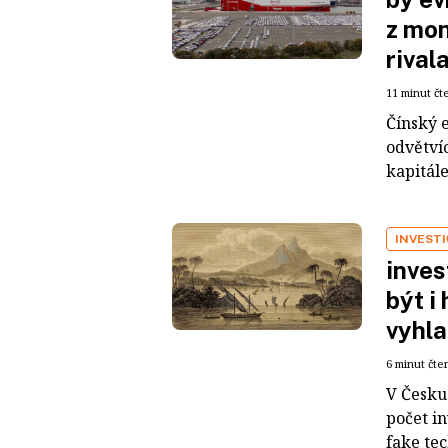
z mon
rival
11 minut čt
Čínský 
odvětvíc
kapitál
INVEST
inves
být i
vyhla
6 minut čte
V Česku 
počet i
fake tec