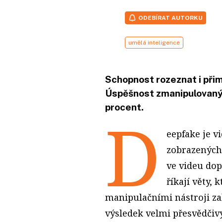
ODEBÍRAT AUTORKU
umělá inteligence
Schopnost rozeznat i přim
Úspěšnost zmanipulovaný
procent.
D
eepfake je v
zobrazených 
ve videu dop
říkají věty,
manipulačními nástroji za
výsledek velmi přesvědčivý 