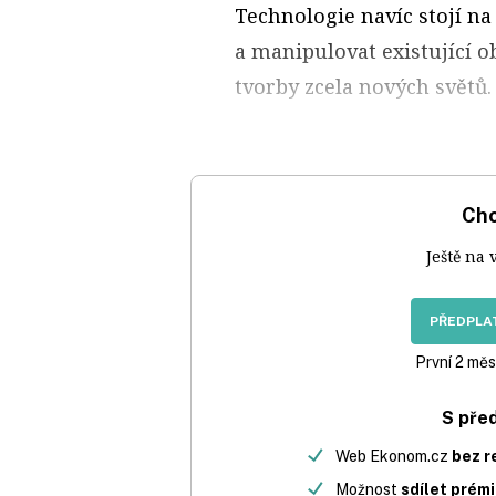
Technologie navíc stojí n
a manipulovat existující o
tvorby zcela nových světů.
Chc
Ještě na 
PŘEDPLAT
První 2 měs
S pře
Web Ekonom.cz
bez r
Možnost
sdílet prém