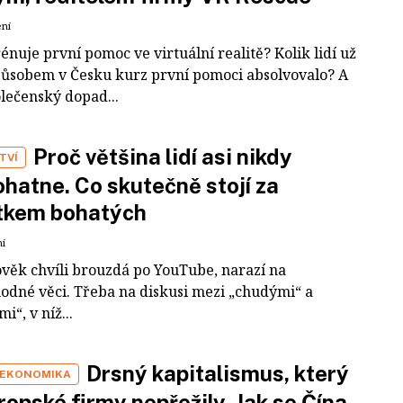
ení
rénuje první pomoc ve virtuální realitě? Kolik lidí už
působem v Česku kurz první pomoci absolvovalo? A
olečenský dopad...
Proč většina lidí asi nikdy
TVÍ
hatne. Co skutečně stojí za
tkem bohatých
ní
ověk chvíli brouzdá po YouTube, narazí na
odné věci. Třeba na diskusi mezi „chudými“ a
i“, v níž...
Drsný kapitalismus, který
 EKONOMIKA
ropské firmy nepřežily. Jak se Čína