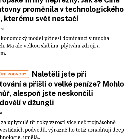
tovny proměnila v technologického
a, kterému svět nestačí
ení
ekonomický model přinesl dominanci v mnoha
h. Má ale velkou slabinu: plýtvání zdroji a
em.
Naletěli jste při
IČNÍ PODVODY
tování a přišli o velké peníze? Mohlo
 hůř, alespoň jste neskončili
dovělí v džungli
ní
za uplynulé tři roky vzrostl více než trojnásobně
nvestičních podvodů, výrazně ho totiž usnadňují deep
hnologie, umělá...