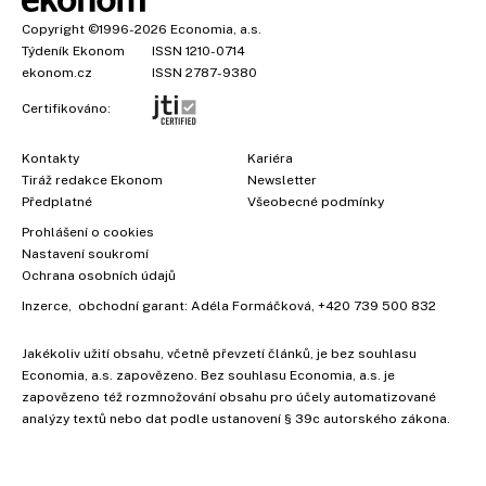
Copyright
©1996-2026
Economia, a.s.
Týdeník Ekonom
ISSN 1210-0714
ekonom.cz
ISSN 2787-9380
Certifikováno:
Kontakty
Kariéra
Tiráž redakce Ekonom
Newsletter
Předplatné
Všeobecné podmínky
Prohlášení o cookies
Nastavení soukromí
Ochrana osobních údajů
Inzerce
, obchodní garant:
Adéla Formáčková
,
+420 739 500 832
Jakékoliv užití obsahu, včetně převzetí článků, je bez souhlasu
Economia, a.s. zapovězeno. Bez souhlasu Economia, a.s. je
zapovězeno též rozmnožování obsahu pro účely automatizované
analýzy textů nebo dat podle ustanovení § 39c autorského zákona.