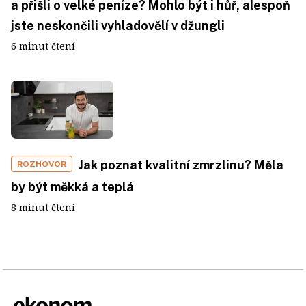
a přišli o velké peníze? Mohlo být i hůř, alespoň
jste neskončili vyhladovělí v džungli
6 minut čtení
Jak poznat kvalitní zmrzlinu? Měla
ROZHOVOR
by být měkká a teplá
8 minut čtení