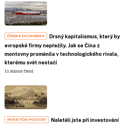
Drsný kapitalismus, který by
ČÍNSKÁ EKONOMIKA
evropské firmy nepřežily. Jak se Čína z
montovny proměnila v technologického rivala,
kterému svět nestačí
11 minut čtení
Naletěli jste při investování
INVESTIČNÍ PODVODY