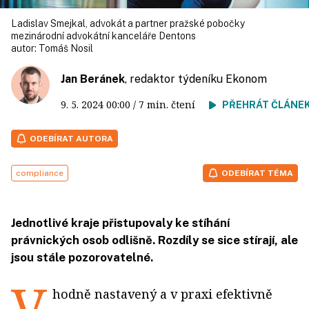
Ladislav Smejkal, advokát a partner pražské pobočky
mezinárodní advokátní kanceláře Dentons
autor:
Tomáš Nosil
Jan Beránek
, redaktor týdeníku Ekonom
9. 5. 2024
00:00
/ 7 min. čtení
PŘEHRÁT ČLÁNE
ODEBÍRAT AUTORA
compliance
ODEBÍRAT TÉMA
Jednotlivé kraje přistupovaly ke stíhání
právnických osob odlišně. Rozdíly se sice stírají, ale
jsou stále pozorovatelné.
V
hodně nastavený a v praxi efektivně