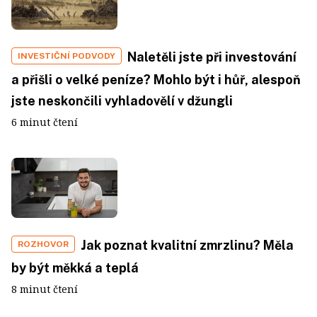
Naletěli jste při investování
INVESTIČNÍ PODVODY
a přišli o velké peníze? Mohlo být i hůř, alespoň
jste neskončili vyhladovělí v džungli
6 minut čtení
Jak poznat kvalitní zmrzlinu? Měla
ROZHOVOR
by být měkká a teplá
8 minut čtení