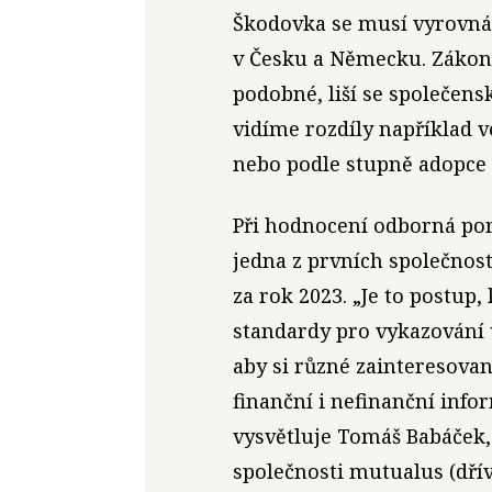
Škodovka se musí vyrovnáva
v Česku a Německu. Zákon
podobné, liší se společens
vidíme rozdíly například 
nebo podle stupně adopce e
Při hodnocení odborná poro
jedna z prvních společnost
za rok 2023. „Je to postup
standardy pro vykazování 
aby si různé zainteresova
finanční i nefinanční info
vysvětluje Tomáš Babáček,
společnosti mutualus (dřív