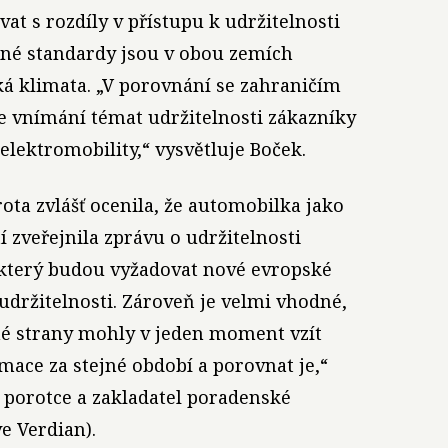
t s rozdíly v přístupu k udržitelnosti
né standardy jsou v obou zemích
ká klimata. „V porovnání se zahraničím
ve vnímání témat udržitelnosti zákazníky
lektromobility,“ vysvětluje Boček.
ta zvlášť ocenila, že automobilka jako
í zveřejnila zprávu o udržitelnosti
, který budou vyžadovat nové evropské
udržitelnosti. Zároveň je velmi vhodné,
né strany mohly v jeden moment vzít
rmace za stejné období a porovnat je,“
 porotce a zakladatel poradenské
e Verdian).