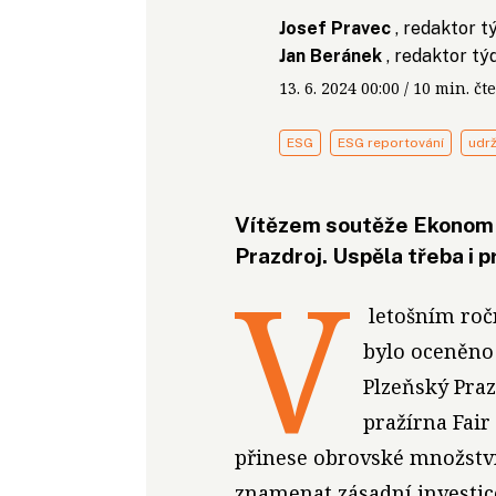
Josef Pravec
, redaktor 
Jan Beránek
, redaktor t
13. 6. 2024
00:00
/ 10 min. 
ESG
ESG reportování
udrž
Vítězem soutěže Ekonom ž
Prazdroj. Uspěla třeba i p
V
letošním roč
bylo oceněno 
Plzeňský Praz
pražírna Fair
přinese obrovské množství
znamenat zásadní investic