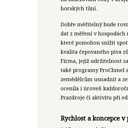
horských tůní.
Dobře měřitelný bude rovn
dat z měření v hospodách
které pomohou snížit spot
kvalita čepovaného piva zů
Firma, jejíž udržitelnost za
také programy ProChmel a
zemědělcům usnadnit a zef
ocenila i úroveň každoroč
Prazdroje či aktivitu při 
Rychlost a koncepce v