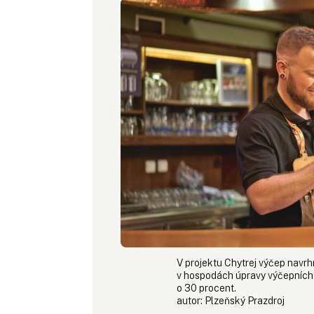
V projektu Chytrej výčep navr
v hospodách úpravy výčepních 
o 30 procent.
autor:
Plzeňský Prazdroj