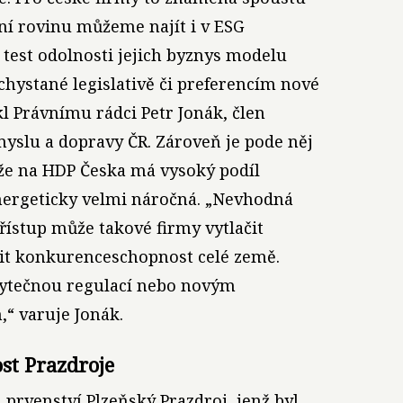
ivní rovinu můžeme najít i v ESG
o test odolnosti jejich byznys modelu
hystané legislativě či preferencím nové
kl Právnímu rádci Petr Jonák, člen
yslu a dopravy ČR. Zároveň je pode něj
ože na HDP Česka má vysoký podíl
nergeticky velmi náročná. „Nevhodná
řístup může takové firmy vytlačit
ížit konkurenceschopnost celé země.
ytečnou regulací nebo novým
“ varuje Jonák.
ost Prazdroje
l prvenství Plzeňský Prazdroj, jenž byl