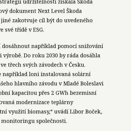
strategii udržitelnosti získala Škoda
cový dokument Next Level Škoda
jiné zakotvuje cíl být do uvedeného
e své třídě v ESG.
í dosáhnout například pomocí snižování
i výrobě. Do roku 2030 by ráda dosáhla
 ve třech svých závodech v Česku.
apříklad loni instalovaná solární
ašeho hlavního závodu v Mladé Boleslavi
robní kapacitou přes 2 GWh bezemisní
novaná modernizace teplárny
í využití biomasy,“ uvádí Libor Boček,
 monitoringu společnosti.