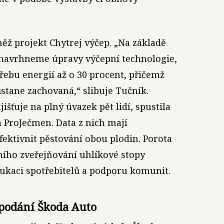
ěž projekt Chytrej výčep. „Na základě
 navrhneme úpravy výčepní technologie,
řebu energií až o 30 procent, přičemž
stane zachovaná,“ slibuje Tučník.
jišťuje na plný úvazek pět lidí, spustila
 ProJečmen. Data z nich mají
ektivnit pěstování obou plodin. Porota
ního zveřejňování uhlíkové stopy
edukaci spotřebitelů a podporu komunit.
 podání Škoda Auto