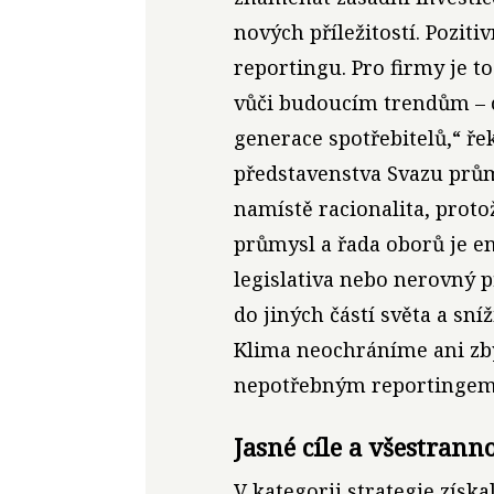
nových příležitostí. Pozit
reportingu. Pro firmy je t
vůči budoucím trendům – c
generace spotřebitelů,“ ře
představenstva Svazu prům
namístě racionalita, prot
průmysl a řada oborů je e
legislativa nebo nerovný p
do jiných částí světa a sn
Klima neochráníme ani zb
nepotřebným reportingem,
Jasné cíle a všestrann
V kategorii strategie získa