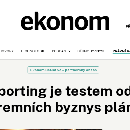
PŘ
HOVORY
TECHNOLOGIE
PODCASTY
DĚJINY BYZNYSU
PRÁVNÍ 
Ekonom BeNative – partnerský obsah
orting je testem o
iremních byznys plá