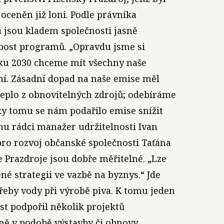
 oceněn již loni. Podle právníka
 jsou kladem společnosti jasně
bost programů. „Opravdu jsme si
roku 2030 chceme mít všechny naše
ní. Zásadní dopad na naše emise měl
teplo z obnovitelných zdrojů; odebíráme
ky tomu se nám podařilo emise snížit
mu rádci manažer udržitelnosti Ivan
pro rozvoj občanské společnosti Taťána
e Prazdroje jsou dobře měřitelné. „Lze
é strategii ve vazbě na byznys.“ Jde
řeby vody při výrobě piva. K tomu jeden
st podpořil několik projektů
ině v podobě výstavby či obnovy