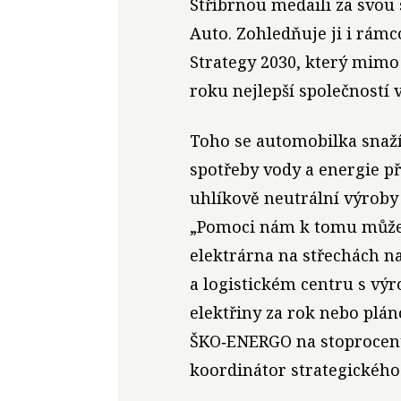
Stříbrnou medaili za svou 
Auto. Zohledňuje ji i rám
Strategy 2030, který mimo 
roku nejlepší společností v
Toho se automobilka snaž
spotřeby vody a energie př
uhlíkově neutrální výroby
„Pomoci nám k tomu může n
elektrárna na střechách n
a logistickém centru s vý
elektřiny za rok nebo plá
ŠKO‑ENERGO na stoprocentn
koordinátor strategického