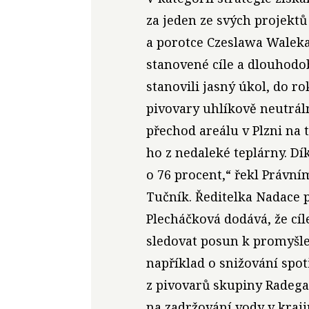
za jeden ze svých projektů
a porotce Czeslawa Waleka
stanovené cíle a dlouhodo
stanovili jasný úkol, do 
pivovary uhlíkově neutrál
přechod areálu v Plzni na 
ho z nedaleké teplárny. Dí
o 76 procent,“ řekl Právní
Tučník. Ředitelka Nadace 
Plecháčková dodává, že cíl
sledovat posun k promyšlen
například o snižování spot
z pivovarů skupiny Radega
na zadržování vody v kraj