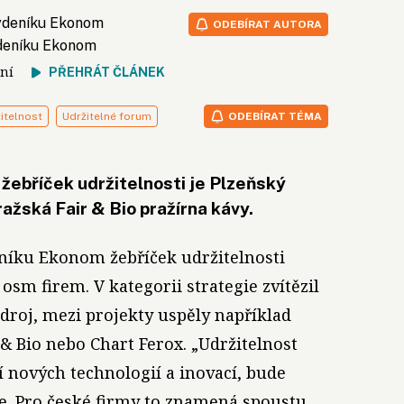
týdeníku Ekonom
ODEBÍRAT AUTORA
ýdeníku Ekonom
čtení
PŘEHRÁT ČLÁNEK
itelnost
Udržitelné forum
ODEBÍRAT TÉMA
ebříček udržitelnosti je Plzeňský
ražská Fair & Bio pražírna kávy.
níku Ekonom žebříček udržitelnosti
osm firem. V kategorii strategie zvítězil
droj, mezi projekty uspěly například
 & Bio nebo Chart Ferox. „Udržitelnost
 nových technologií a inovací, bude
e. Pro české firmy to znamená spoustu