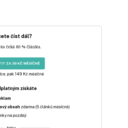
ete číst dál?
vás čeká 80 % článku.
IT ZA 39 KČ MĚSÍČNĚ
íce, pak 149 Kč měsíčně
dplatným získáte
eklam
iový obsah
zdarma (5 článků měsíčně)
nky na později
Nebo