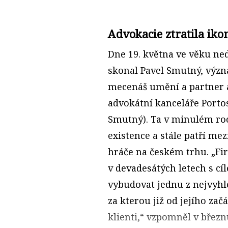
Advokacie ztratila ik
Dne 19. května ve věku ned
skonal Pavel Smutný, výz
mecenáš umění a partner a
advokátní kanceláře Portos
Smutný). Ta v minulém roce
existence a stále patří me
hráče na českém trhu. „Fi
v devadesátých letech s c
vybudovat jednu z nejvyhl
za kterou již od jejího za
klienti,“ vzpomněl v břez