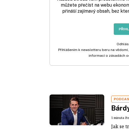
můžete přečíst na webu ekonom.
přináší zajímavý obsah, bez kte
PŘIH
Odhlási
Přihlášením k newsletteru beru na vědomí,
informací o zásadách o
PODCA
Bárdy
1 minuta čt
Jak se t