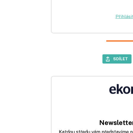
Přihlási
SDÍLET
Newsletter
Každou středu vám představíme nej