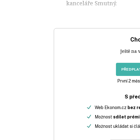
kanceláře Smutný.
Chc
Ještě na 
PŘEDPLAT
První 2 měs
S pře
Web Ekonom.cz
bez r
Možnost
sdílet prém
Možnost ukládat si člá