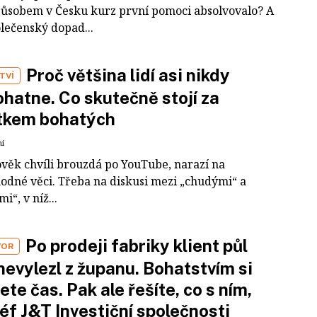
působem v Česku kurz první pomoci absolvovalo? A
olečenský dopad...
Proč většina lidí asi nikdy
TVÍ
hatne. Co skutečně stojí za
tkem bohatých
ní
ověk chvíli brouzdá po YouTube, narazí na
odné věci. Třeba na diskusi mezi „chudými“ a
i“, v níž...
Po prodeji fabriky klient půl
VOR
nevylezl z županu. Bohatstvím si
ete čas. Pak ale řešíte, co s ním,
šéf J&T Investiční společnosti