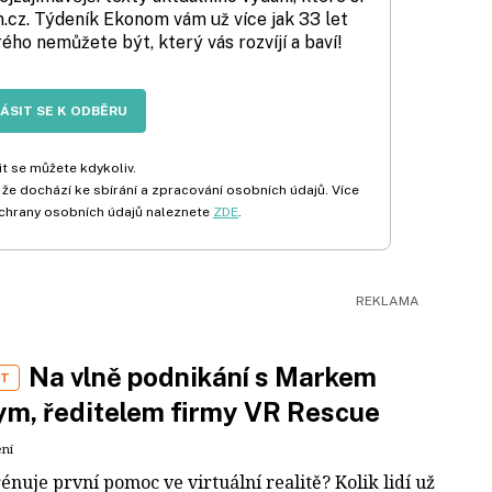
cz. Týdeník Ekonom vám už více jak 33 let
rého nemůžete být, který vás rozvíjí a baví!
LÁSIT SE K ODBĚRU
t se můžete kdykoliv.
 že dochází ke sbírání a zpracování osobních údajů. Více
chrany osobních údajů naleznete
ZDE
.
Na vlně podnikání s Markem
ST
m, ředitelem firmy VR Rescue
ení
rénuje první pomoc ve virtuální realitě? Kolik lidí už