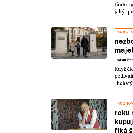
tímto z
jaký sp
BOHATS
nezbo
maje
8 minut čte
Když čl
podivuh
„bohatým
ROZHO
roku 
kupuj
říká 