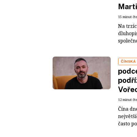
Mart
15 minut čt
Na trzí
dluhopis
společno
ČÍNSKÁ
podce
podří
Voře
12 minut čt
Čína dn
největš
často po