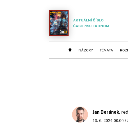
AKTUÁLNÍ ČÍSLO
ČASOPISU EKONOM
NÁZORY
TÉMATA
ROZ
Jan Beránek
, r
13. 6. 2024
00:00
/