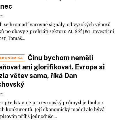
inec
ení
ch se hromadí varovné signály, od vysokých výnosů
ů po obavy z přehřátí sektoru AI. Šéf J&T Investiční
sti Tomáš...
Čínu bychom neměli
 EKONOMIKA
ňovat ani glorifikovat. Evropa si
zla větev sama, říká Dan
chovský
ení
es představuje pro evropský průmysl jednoho z
ích konkurentů. Její ekonomický model ale bývá
pisován příliš jednoduše...