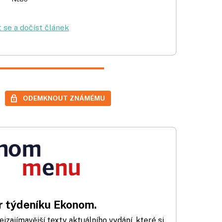
t se a dočíst článek
ODEMKNOUT ZNÁMÉMU
 týdeníku Ekonom.
zajímavější texty aktuálního vydání, které si