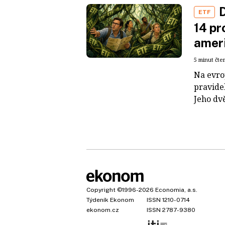
D
ETF
14 pr
ameri
5 minut čte
Na evro
pravide
Jeho dvě
Copyright
©1996-2026
Economia, a.s.
Týdeník Ekonom
ISSN 1210-0714
ekonom.cz
ISSN 2787-9380