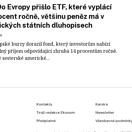
o Evropy přišlo ETF, které vyplácí
ocent ročně, většinu peněz má v
ckých státních dluhopisech
ní
pské burzy dorazil fond, který investorům nabízí
lný příjem odpovídající zhruba 14 procentům ročně.
 sesterské americké...
Kontakty
Kariéra
Tiráž redakce Ekonom
Newsletter
Předplatné
Všeobecné podmínk