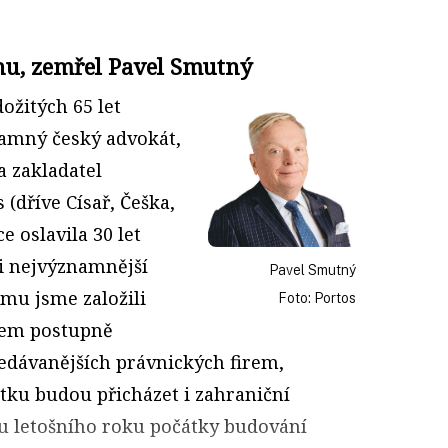
onu, zemřel Pavel Smutný
ožitých 65 let
namný český advokát,
 zakladatel
 (dříve Císař, Češka,
 oslavila 30 let
zi nejvýznamnější
Pavel Smutný
rmu jsme založili
Foto: Portos
ílem postupně
edávanějších právnických firem,
čátku budou přicházet i zahraniční
nu letošního roku počátky budování