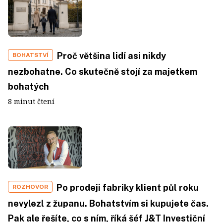
Proč většina lidí asi nikdy
BOHATSTVÍ
nezbohatne. Co skutečně stojí za majetkem
bohatých
8 minut čtení
Po prodeji fabriky klient půl roku
ROZHOVOR
nevylezl z županu. Bohatstvím si kupujete čas.
Pak ale řešíte, co s ním, říká šéf J&T Investiční