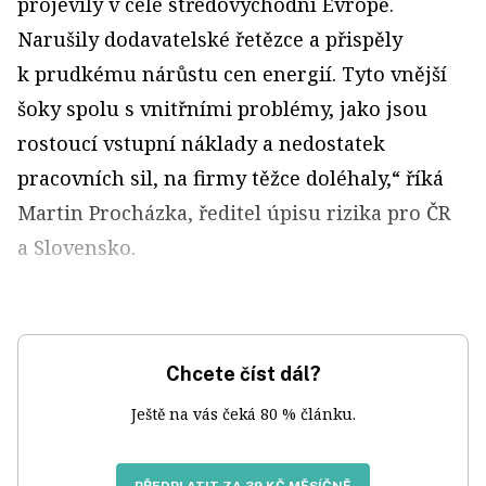
projevily v celé středovýchodní Evropě.
Narušily dodavatelské řetězce a přispěly
k prudkému nárůstu cen energií. Tyto vnější
šoky spolu s vnitřními problémy, jako jsou
rostoucí vstupní náklady a nedostatek
pracovních sil, na firmy těžce doléhaly,“ říká
Martin Procházka, ředitel úpisu rizika pro ČR
a Slovensko.
Chcete číst dál?
Ještě na vás čeká 80 % článku.