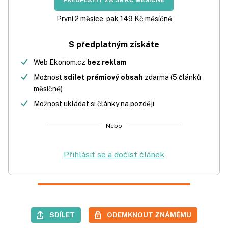
PŘEDPLATIT ZA 39 KČ MĚSÍČNĚ
První 2 měsíce, pak 149 Kč měsíčně
S předplatným získáte
Web Ekonom.cz
bez reklam
Možnost
sdílet prémiový obsah
zdarma (5 článků
měsíčně)
Možnost ukládat si články na později
Nebo
Přihlásit se a dočíst článek
SDÍLET
ODEMKNOUT ZNÁMÉMU