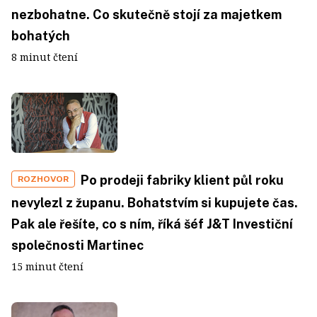
nezbohatne. Co skutečně stojí za majetkem
bohatých
8 minut čtení
Po prodeji fabriky klient půl roku
ROZHOVOR
nevylezl z županu. Bohatstvím si kupujete čas.
Pak ale řešíte, co s ním, říká šéf J&T Investiční
společnosti Martinec
15 minut čtení