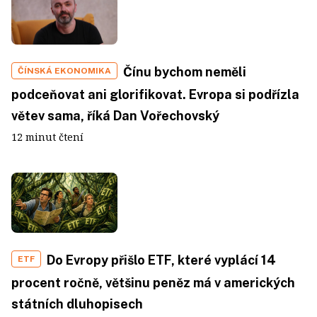
Čínu bychom neměli
ČÍNSKÁ EKONOMIKA
podceňovat ani glorifikovat. Evropa si podřízla
větev sama, říká Dan Vořechovský
12 minut čtení
Do Evropy přišlo ETF, které vyplácí 14
ETF
procent ročně, většinu peněz má v amerických
státních dluhopisech