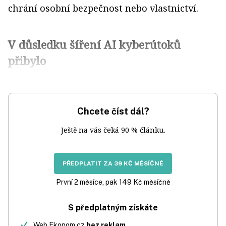
chrání osobní bezpečnost nebo vlastnictví.
V důsledku šíření AI kyberútoků
přibylo
Chcete číst dál?
Ještě na vás čeká 90 % článku.
PŘEDPLATIT ZA 39 KČ MĚSÍČNĚ
První 2 měsíce, pak 149 Kč měsíčně
S předplatným získáte
Web Ekonom.cz
bez reklam