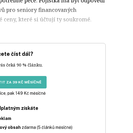
otřebné péče. Pojistka má být odpovědí
vů pro seniory financovaných
é ceny, které si účtují ty soukromé.
ete číst dál?
vás čeká 90 % článku.
IT ZA 39 KČ MĚSÍČNĚ
íce, pak 149 Kč měsíčně
dplatným získáte
eklam
iový obsah
zdarma (5 článků měsíčně)