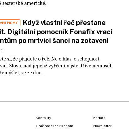
 sesterské americké...
Když vlastní řeč přestane
VNÍ FIRMY
it. Digitální pomocník Fonafix vrací
ntům po mrtvici šanci na zotavení
ení
te si, že přijdete o řeč. Ne o hlas, o schopnost
at. Slova, nad jejichž vyřčením jste dříve nemuseli
emýšlet, se ze dne...
Kontakty
Kariéra
Tiráž redakce Ekonom
Newsletter