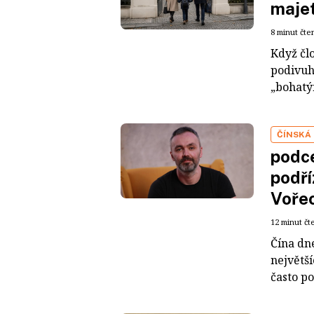
maje
8 minut čte
Když čl
podivuh
„bohatým
ČÍNSKÁ
podce
podří
Voře
12 minut čt
Čína dn
největš
často po