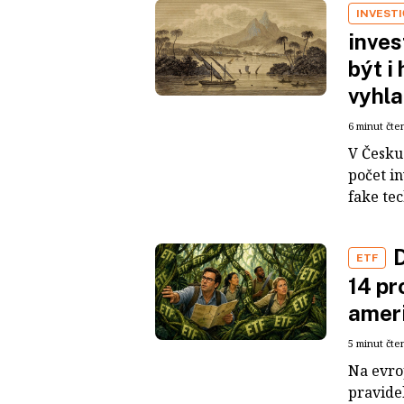
INVEST
inves
být i
vyhla
6 minut čte
V Česku 
počet i
fake tec
D
ETF
14 pr
ameri
5 minut čte
Na evro
pravide