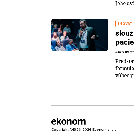
Jeho dvě
INOVATI
slouž
pacie
4 minuty čt
Představ
formulov
vůbec př
Copyright
©1996-2026
Economia, a.s.