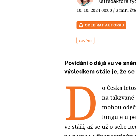
šéfredaktora t
10. 10. 2024
00:00
/ 3 min. 
ODEBÍRAT AUTORKU
spoření
Povídání o déjà vu ve sně
výsledkem stále je, že se 
D
o Česka leto
na takzvané 
mohou odečís
funguje u pe
ve stáří, až se už o sebe n