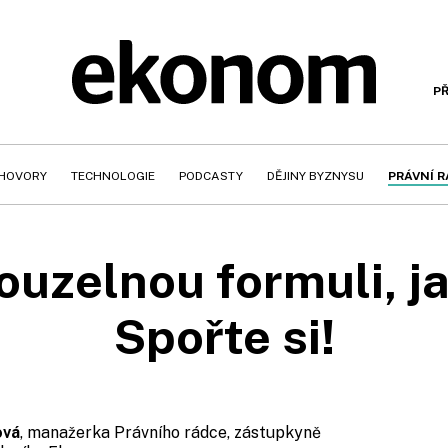
PŘ
HOVORY
TECHNOLOGIE
PODCASTY
DĚJINY BYZNYSU
PRÁVNÍ 
uzelnou formuli, ja
Spořte si!
ová
, manažerka Právního rádce, zástupkyně