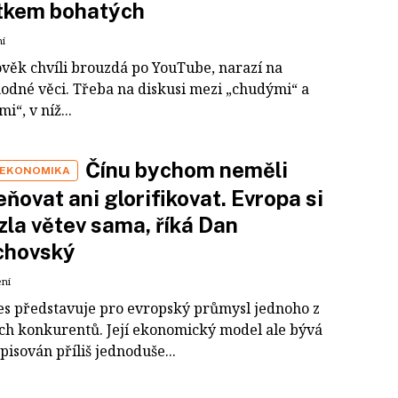
tkem bohatých
ní
ověk chvíli brouzdá po YouTube, narazí na
odné věci. Třeba na diskusi mezi „chudými“ a
i“, v níž...
Čínu bychom neměli
 EKONOMIKA
ňovat ani glorifikovat. Evropa si
zla větev sama, říká Dan
chovský
ení
es představuje pro evropský průmysl jednoho z
ích konkurentů. Její ekonomický model ale bývá
pisován příliš jednoduše...