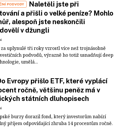
Naletěli jste při
IČNÍ PODVODY
tování a přišli o velké peníze? Mohlo
 hůř, alespoň jste neskončili
dovělí v džungli
ní
za uplynulé tři roky vzrostl více než trojnásobně
nvestičních podvodů, výrazně ho totiž usnadňují deep
hnologie, umělá...
o Evropy přišlo ETF, které vyplácí
ocent ročně, většinu peněz má v
ckých státních dluhopisech
ní
pské burzy dorazil fond, který investorům nabízí
lný příjem odpovídající zhruba 14 procentům ročně.