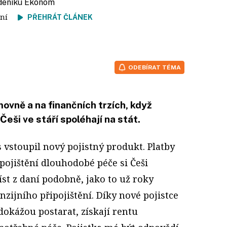
ýdeníku Ekonom
čtení
PŘEHRÁT ČLÁNEK
ODEBÍRAT TÉMA
movně a na finančních trzích, když
Češi ve stáří spoléhají na stát.
s vstoupil nový pojistný produkt. Platby
pojištění dlouhodobé péče si Češi
t z daní podobně, jako to už roky
nzijního připojištění. Díky nové pojistce
edokážou postarat, získají rentu