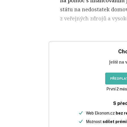
na pomoc s financováním p
státu na nedostatek domo
z veřejných zdrojů a vysok
Chc
Ještě na 
PŘEDPLAT
První 2 měs
S pře
Web Ekonom.cz
bez r
Možnost
sdílet prém