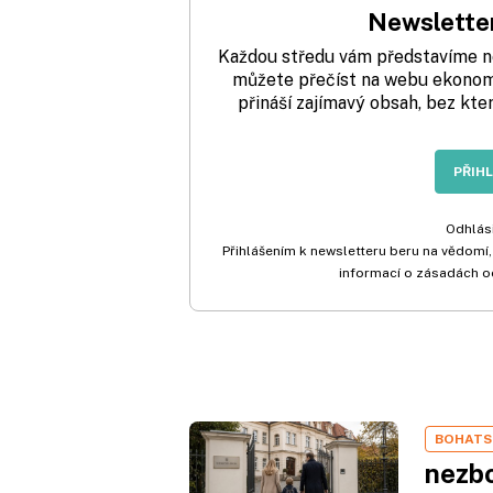
Newsletter
Každou středu vám představíme nej
můžete přečíst na webu ekonom.
přináší zajímavý obsah, bez kte
PŘIH
Odhlási
Přihlášením k newsletteru beru na vědomí,
informací o zásadách o
BOHATS
nezbo