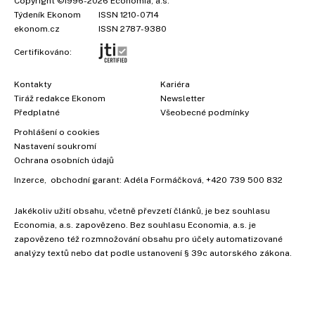
Copyright
©1996-2026
Economia, a.s.
Týdeník Ekonom
ISSN 1210-0714
ekonom.cz
ISSN 2787-9380
Certifikováno:
Kontakty
Kariéra
Tiráž redakce Ekonom
Newsletter
Předplatné
Všeobecné podmínky
Prohlášení o cookies
Nastavení soukromí
Ochrana osobních údajů
Inzerce
, obchodní garant:
Adéla Formáčková
,
+420 739 500 832
Jakékoliv užití obsahu, včetně převzetí článků, je bez souhlasu
Economia, a.s. zapovězeno. Bez souhlasu Economia, a.s. je
zapovězeno též rozmnožování obsahu pro účely automatizované
analýzy textů nebo dat podle ustanovení § 39c autorského zákona.