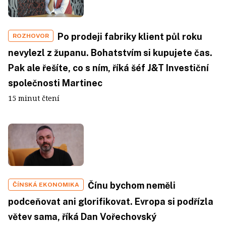
Po prodeji fabriky klient půl roku
ROZHOVOR
nevylezl z županu. Bohatstvím si kupujete čas.
Pak ale řešíte, co s ním, říká šéf J&T Investiční
společnosti Martinec
15 minut čtení
Čínu bychom neměli
ČÍNSKÁ EKONOMIKA
podceňovat ani glorifikovat. Evropa si podřízla
větev sama, říká Dan Vořechovský