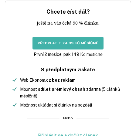
Chcete číst dál?
Ještě na vás čeká 90 % článku.
PŘEDPLATIT ZA 39 KČ MĚSÍČNĚ
První 2 měsíce, pak 149 Kč měsíčně
S předplatným získáte
Web Ekonom.cz
bez reklam
Možnost
sdílet prémiový obsah
zdarma (5 článků
měsíčně)
Možnost ukládat si články na později
Nebo
Přihlásit se a dočíst článek