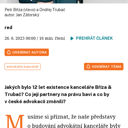
Petr Bříza (vlevo) a Ondřej Trubač
autor:
Jan Zátorský
red
26. 6. 2025
00:00
/ 16 min. čtení
PŘEHRÁT ČLÁNEK
ODEBÍRAT AUTORA
advokátní kancelář
ODEBÍRAT TÉMA
Jakých bylo 12 let existence kanceláře Bříza &
Trubač? Co její partnery na právu baví a co by
v české advokacii změnili?
M
usíme si přiznat, že naše představy
o budování advokátní kanceláře byly