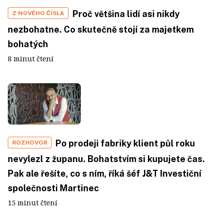
Proč většina lidí asi nikdy
Z NOVÉHO ČÍSLA
nezbohatne. Co skutečně stojí za majetkem
bohatých
8 minut čtení
Po prodeji fabriky klient půl roku
ROZHOVOR
nevylezl z županu. Bohatstvím si kupujete čas.
Pak ale řešíte, co s ním, říká šéf J&T Investiční
společnosti Martinec
15 minut čtení