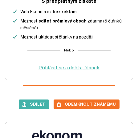
S předplatným získáte
Web Ekonom.cz
bez reklam
Možnost
sdílet prémiový obsah
zdarma (5 článků
měsíčně)
Možnost ukládat si články na později
Nebo
Přihlásit se a dočíst článek
SDÍLET
ODEMKNOUT ZNÁMÉMU