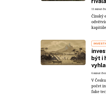
rival
11 minut čt
Čínský 
odvětvíc
kapitál
INVEST
inves
být i
vyhla
6 minut čte
V Česku 
počet i
fake tec