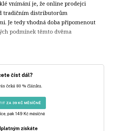
klé vnímání je, že online prodejci
od tradičním distributorům
i. Je tedy vhodná doba připomenout
ných podmínek těmto dvěma
ete číst dál?
vás čeká 80 % článku.
IT ZA 39 KČ MĚSÍČNĚ
íce, pak 149 Kč měsíčně
dplatným získáte