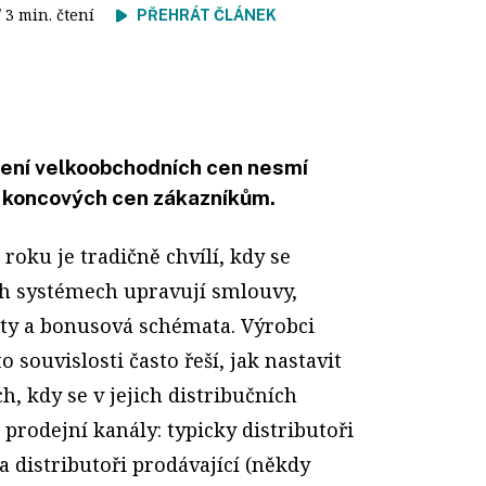
/ 3 min. čtení
PŘEHRÁT ČLÁNEK
ení velkoobchodních cen nesmí
 koncových cen zákazníkům.
c roku je tradičně chvílí, kdy se
ch systémech upravují smlouvy,
aty a bonusová schémata. Výrobci
to souvislosti často řeší, jak nastavit
h, kdy se v jejich distribučních
prodejní kanály: typicky distributoři
distributoři prodávající (někdy