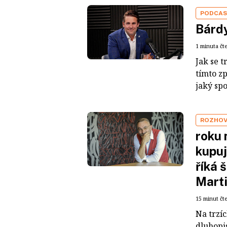
PODCA
Bárdy
1 minuta čt
Jak se t
tímto z
jaký sp
ROZHO
roku 
kupuj
říká 
Mart
15 minut čt
Na trzí
dluhopis