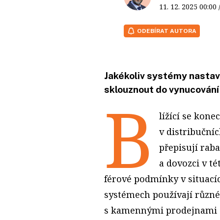
11. 12. 2025
00:00
ODEBÍRAT AUTORA
Jakékoliv systémy nastav
sklouznout do vynucování
B
lížící se kone
v distribuční
přepisují rab
a dovozci v té
férové podmínky v situacíc
systémech používají různé 
s kamennými prodejnami a 