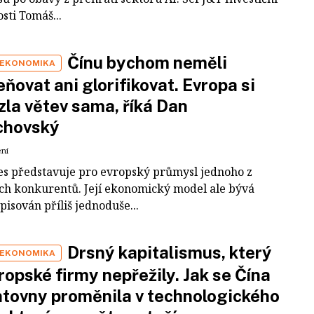
sti Tomáš...
Čínu bychom neměli
 EKONOMIKA
ňovat ani glorifikovat. Evropa si
zla větev sama, říká Dan
chovský
ení
es představuje pro evropský průmysl jednoho z
ích konkurentů. Její ekonomický model ale bývá
pisován příliš jednoduše...
Drsný kapitalismus, který
 EKONOMIKA
ropské firmy nepřežily. Jak se Čína
tovny proměnila v technologického