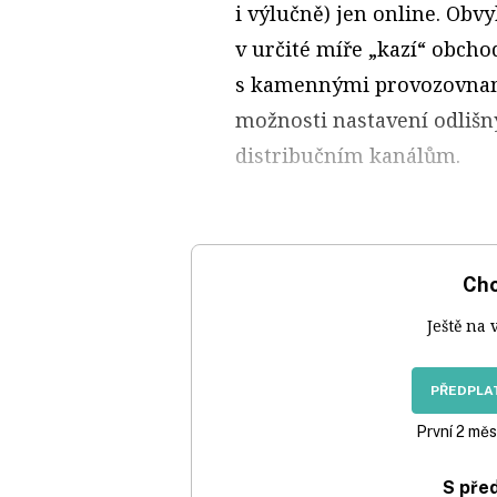
i výlučně) jen online. Obvy
v určité míře „kazí“ obch
s kamennými provozovnam
možnosti nastavení odliš
distribučním kanálům.
Chc
Ještě na 
PŘEDPLAT
První 2 měs
S pře