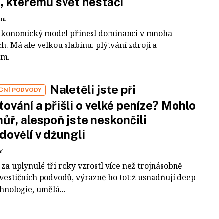
a, kterému svět nestačí
ení
ekonomický model přinesl dominanci v mnoha
h. Má ale velkou slabinu: plýtvání zdroji a
em.
Naletěli jste při
IČNÍ PODVODY
tování a přišli o velké peníze? Mohlo
 hůř, alespoň jste neskončili
dovělí v džungli
ní
za uplynulé tři roky vzrostl více než trojnásobně
nvestičních podvodů, výrazně ho totiž usnadňují deep
hnologie, umělá...