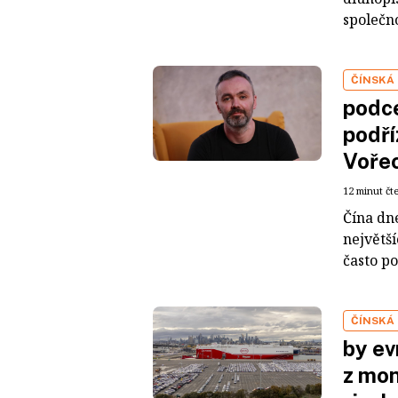
společno
ČÍNSKÁ
podce
podří
Voře
12 minut čt
Čína dn
největš
často po
ČÍNSKÁ
by ev
z mon