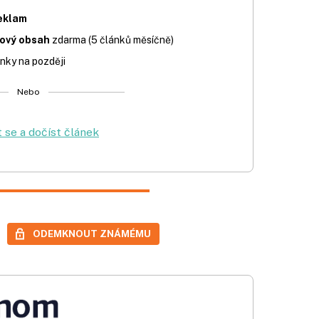
eklam
iový obsah
zdarma (5 článků měsíčně)
nky na později
Nebo
t se a dočíst článek
ODEMKNOUT ZNÁMÉMU