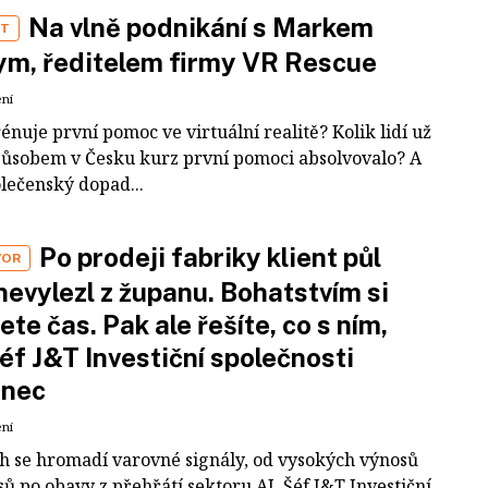
Na vlně podnikání s Markem
ST
m, ředitelem firmy VR Rescue
ení
rénuje první pomoc ve virtuální realitě? Kolik lidí už
působem v Česku kurz první pomoci absolvovalo? A
olečenský dopad...
Po prodeji fabriky klient půl
VOR
nevylezl z županu. Bohatstvím si
ete čas. Pak ale řešíte, co s ním,
šéf J&T Investiční společnosti
inec
ení
ch se hromadí varovné signály, od vysokých výnosů
ů po obavy z přehřátí sektoru AI. Šéf J&T Investiční