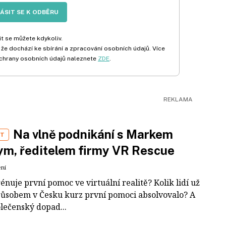
LÁSIT SE K ODBĚRU
t se můžete kdykoliv.
 že dochází ke sbírání a zpracování osobních údajů. Více
chrany osobních údajů naleznete
ZDE
.
Na vlně podnikání s Markem
ST
m, ředitelem firmy VR Rescue
ení
rénuje první pomoc ve virtuální realitě? Kolik lidí už
působem v Česku kurz první pomoci absolvovalo? A
olečenský dopad...