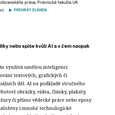
a občanského práva, Právnická fakulta UK
čtení
PŘEHRÁT ČLÁNEK
íky nebo spíše kvůli AI a v čem naopak
ás využívá umělou inteligenci
ování textových, grafických či
uálních děl. AI na podkladě stručného
hotoví obrázky, videa, články, plakáty,
ožury či přímo vědecké práce nebo eposy
 založeny i mnohé technologické