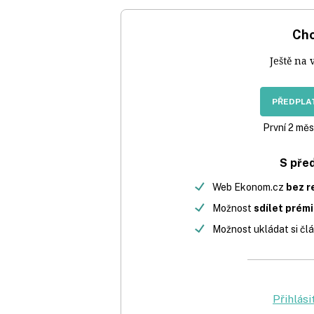
Chc
Ještě na 
PŘEDPLAT
První 2 měs
S pře
Web Ekonom.cz
bez r
Možnost
sdílet prém
Možnost ukládat si člá
Přihlási