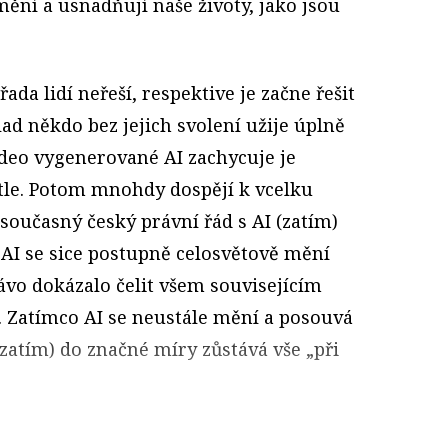
ění a usnadňují naše životy, jako jsou
řada lidí neřeší, respektive je začne řešit
ad někdo bez jejich svolení užije úplně
ideo vygenerované AI zachycuje je
tle. Potom mnohdy dospějí k vcelku
současný český právní řád s AI (zatím)
m AI se sice postupně celosvětově mění
ávo dokázalo čelit všem souvisejícím
. Zatímco AI se neustále mění a posouvá
zatím) do značné míry zůstává vše „při