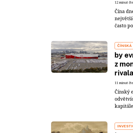
12 minut čt
Čína dn
největš
často po
ČÍNSKÁ
by ev
z mon
rival
11 minut čt
Čínský 
odvětvíc
kapitál
INVEST