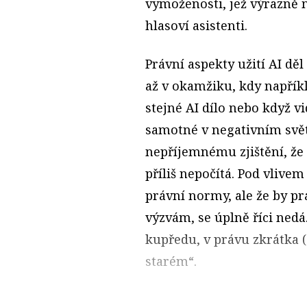
vymoženosti, jež výrazně m
hlasoví asistenti.
Právní aspekty užití AI děl 
až v okamžiku, kdy napříkl
stejné AI dílo nebo když v
samotné v negativním svě
nepříjemnému zjištění, že 
příliš nepočítá. Pod vlive
právní normy, ale že by pr
výzvám, se úplně říci nedá
kupředu, v právu zkrátka (
starém“.