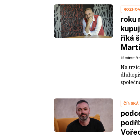
ROZHO
roku 
kupuj
říká 
Mart
15 minut čt
Na trzí
dluhopis
společno
ČÍNSKÁ
podce
podří
Voře