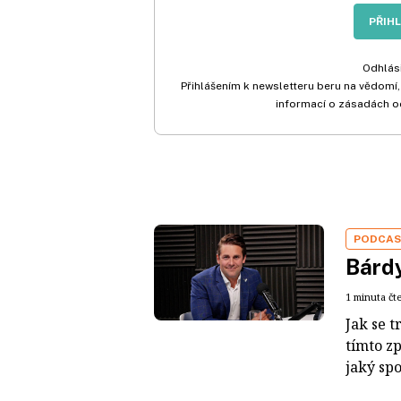
PŘIH
Odhlási
Přihlášením k newsletteru beru na vědomí,
informací o zásadách o
PODCA
Bárdy
1 minuta čt
Jak se t
tímto z
jaký sp