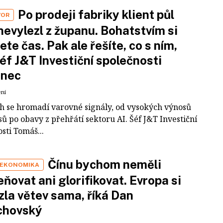
Po prodeji fabriky klient půl
VOR
nevylezl z županu. Bohatstvím si
ete čas. Pak ale řešíte, co s ním,
šéf J&T Investiční společnosti
inec
ení
ch se hromadí varovné signály, od vysokých výnosů
ů po obavy z přehřátí sektoru AI. Šéf J&T Investiční
sti Tomáš...
Čínu bychom neměli
 EKONOMIKA
ňovat ani glorifikovat. Evropa si
zla větev sama, říká Dan
chovský