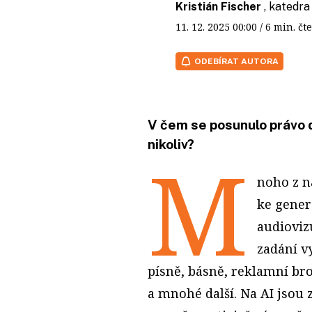
Kristián Fischer
, katedr
11. 12. 2025
00:00
/ 6 min. 
ODEBÍRAT AUTORA
V čem se posunulo právo d
nikoliv?
M
noho z n
ke gener
audioviz
zadání vy
písně, básně, reklamní br
a mnohé další. Na AI jsou