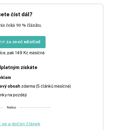
ete číst dál?
vás čeká 90 % článku.
IT ZA 39 KČ MĚSÍČNĚ
íce, pak 149 Kč měsíčně
dplatným získáte
eklam
iový obsah
zdarma (5 článků měsíčně)
nky na později
Nebo
t se a dočíst článek