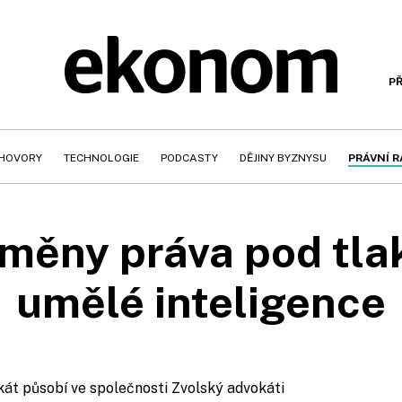
PŘ
HOVORY
TECHNOLOGIE
PODCASTY
DĚJINY BYZNYSU
PRÁVNÍ 
měny práva pod tl
umělé inteligence
kát působí ve společnosti Zvolský advokáti