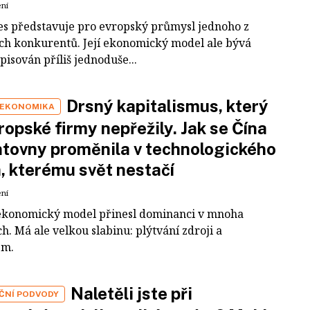
ení
es představuje pro evropský průmysl jednoho z
ích konkurentů. Její ekonomický model ale bývá
pisován příliš jednoduše...
Drsný kapitalismus, který
 EKONOMIKA
ropské firmy nepřežily. Jak se Čína
tovny proměnila v technologického
a, kterému svět nestačí
ení
ekonomický model přinesl dominanci v mnoha
h. Má ale velkou slabinu: plýtvání zdroji a
em.
Naletěli jste při
IČNÍ PODVODY