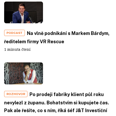
Na vlně podnikání s Markem Bárdym,
PODCAST
ředitelem firmy VR Rescue
1 minuta čtení
Po prodeji fabriky klient půl roku
ROZHOVOR
nevylezl z županu. Bohatstvím si kupujete čas.
Pak ale řešíte, co s ním, říká šéf J&T Investiční