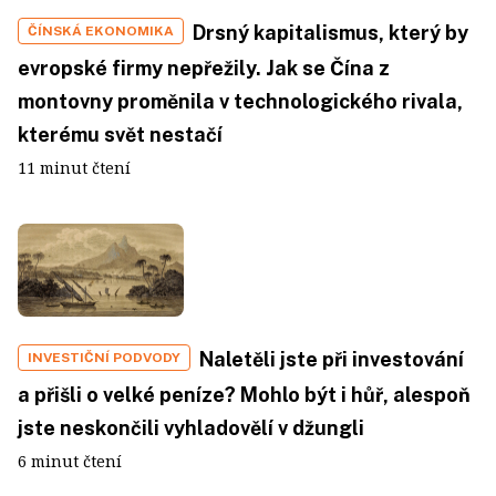
Drsný kapitalismus, který by
ČÍNSKÁ EKONOMIKA
evropské firmy nepřežily. Jak se Čína z
montovny proměnila v technologického rivala,
kterému svět nestačí
11 minut čtení
Naletěli jste při investování
INVESTIČNÍ PODVODY
a přišli o velké peníze? Mohlo být i hůř, alespoň
jste neskončili vyhladovělí v džungli
6 minut čtení