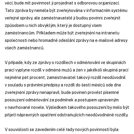
věcí, bude mít povinnost ji projednat s odborovou organizací.
Tato zpráva by neměla být zveřejňována v informačním systému
veřejné správy, ale zaměstnavatelé ji budou povinni zveřejnit
způsobem u nich obvyklým, který je dostupný všem
zaměstnancům. Příkladem může být zveřejnění na intranetu
společnosti nebo hromadné odeslání zprávy na e‑mailové adresy
všech zaměstnanců.
V případě, kdy ze zprávy o rozdílech v odměňování ve skupinách
prací vyplyne rozdíl v odměně mužů a žen v jakékoli skupině prací
nejméně pět procent, zaměstnavatel takový rozdíl neodůvodnil
v souladu s právními předpisy a rozdíl do šesti měsíců ode dne
zveřejnění zprávy nenapravil, bude povinen provést písemné
posouzení odměňování za podmínek a postupem upraveným
v navrhované novele. Výsledkem takového posouzení by mělo být
přijetí nápravných opatření odstraňujících neodůvodněné rozdíly.
V souvislosti se zavedením celé řady nových povinností byla