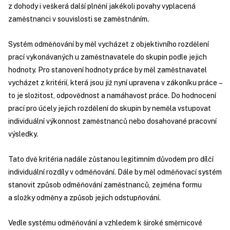
z dohody i veškerá další plnění jakékoli povahy vyplacená
zaměstnanci v souvislosti se zaměstnáním.
Systém odměňování by měl vycházet z objektivního rozdělení
prací vykonávaných u zaměstnavatele do skupin podle jejich
hodnoty. Pro stanovení hodnoty práce by měl zaměstnavatel
vycházet z kritérií, která jsou již nyní upravena v zákoníku práce –
to je složitost, odpovědnost a namáhavost práce. Do hodnocení
prací pro účely jejich rozdělení do skupin by neměla vstupovat
individuální výkonnost zaměstnanců nebo dosahované pracovní
výsledky.
Tato dvě kritéria nadále zůstanou legitimním důvodem pro dílčí
individuální rozdíly v odměňování. Dále by měl odměňovací systém
stanovit způsob odměňování zaměstnanců, zejména formu
a složky odměny a způsob jejich odstupňování.
Vedle systému odměňování a vzhledem k široké směrnicové