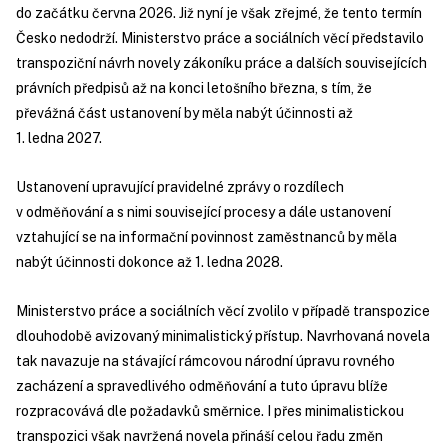
do začátku června 2026. Již nyní je však zřejmé, že tento termín
Česko nedodrží. Ministerstvo práce a sociálních věcí představilo
transpoziční návrh novely zákoníku práce a dalších souvisejících
právních předpisů až na konci letošního března, s tím, že
převážná část ustanovení by měla nabýt účinnosti až
1. ledna 2027.
Ustanovení upravující pravidelné zprávy o rozdílech
v odměňování a s nimi související procesy a dále ustanovení
vztahující se na informační povinnost zaměstnanců by měla
nabýt účinnosti dokonce až 1. ledna 2028.
Ministerstvo práce a sociálních věcí zvolilo v případě transpozice
dlouhodobě avizovaný minimalistický přístup. Navrhovaná novela
tak navazuje na stávající rámcovou národní úpravu rovného
zacházení a spravedlivého odměňování a tuto úpravu blíže
rozpracovává dle požadavků směrnice. I přes minimalistickou
transpozici však navržená novela přináší celou řadu změn