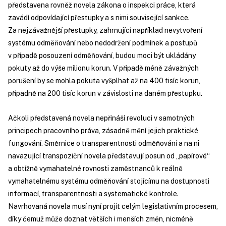
představena rovněž novela zákona o inspekci práce, která
zavádí odpovídající přestupky a s nimi související sankce.
Za nejzávažnější přestupky, zahrnující například nevytvoření
systému odměňování nebo nedodržení podmínek a postupů
v případě posouzení odměňování, budou moci být ukládány
pokuty až do výše milionu korun. V případě méně závažných
porušení by se mohla pokuta vyšplhat až na 400 tisíc korun,
případně na 200 tisíc korun v závislosti na daném přestupku.
Ačkoli představená novela nepřináší revoluci v samotných
principech pracovního práva, zásadně mění jejich praktické
fungování. Směrnice o transparentnosti odměňování a na ni
navazující transpoziční novela představují posun od „papírové“
a obtížně vymahatelné rovnosti zaměstnanců k reálně
vymahatelnému systému odměňování stojícímu na dostupnosti
informací, transparentnosti a systematické kontrole.
Navrhovaná novela musí nyní projít celým legislativním procesem,
díky čemuž může doznat větších i menších změn, nicméně