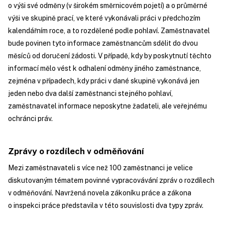
o výši své odměny (v širokém směrnicovém pojetí) a o průměrné
výši ve skupině prací, ve které vykonávali práci v předchozím
kalendářním roce, a to rozdělené podle pohlaví. Zaměstnavatel
bude povinen tyto informace zaměstnancům sdělit do dvou
měsíců od doručení žádosti. V případě, kdy by poskytnutí těchto
informací mělo vést k odhalení odměny jiného zaměstnance,
zejména v případech, kdy práci v dané skupině vykonává jen
jeden nebo dva další zaměstnanci stejného pohlaví,
zaměstnavatel informace neposkytne žadateli, ale veřejnému
ochránci práv.
Zprávy o rozdílech v odměňování
Mezi zaměstnavateli s více než 100 zaměstnanci je velice
diskutovaným tématem povinné vypracovávání zpráv o rozdílech
v odměňování. Navržená novela zákoníku práce a zákona
o inspekci práce představila v této souvislosti dva typy zpráv.