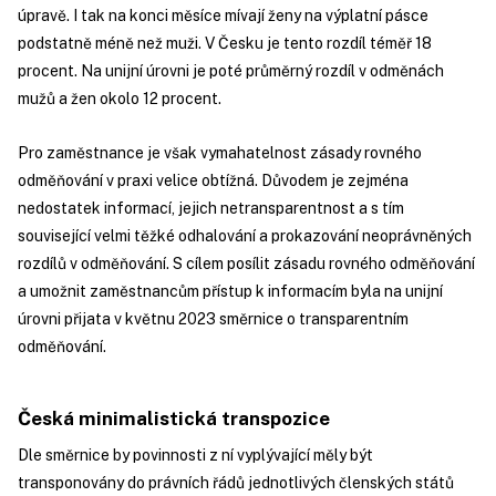
úpravě. I tak na konci měsíce mívají ženy na výplatní pásce
podstatně méně než muži. V Česku je tento rozdíl téměř 18
procent. Na unijní úrovni je poté průměrný rozdíl v odměnách
mužů a žen okolo 12 procent.
Pro zaměstnance je však vymahatelnost zásady rovného
odměňování v praxi velice obtížná. Důvodem je zejména
nedostatek informací, jejich netransparentnost a s tím
související velmi těžké odhalování a prokazování neoprávněných
rozdílů v odměňování. S cílem posílit zásadu rovného odměňování
a umožnit zaměstnancům přístup k informacím byla na unijní
úrovni přijata v květnu 2023 směrnice o transparentním
odměňování.
Česká minimalistická transpozice
Dle směrnice by povinnosti z ní vyplývající měly být
transponovány do právních řádů jednotlivých členských států