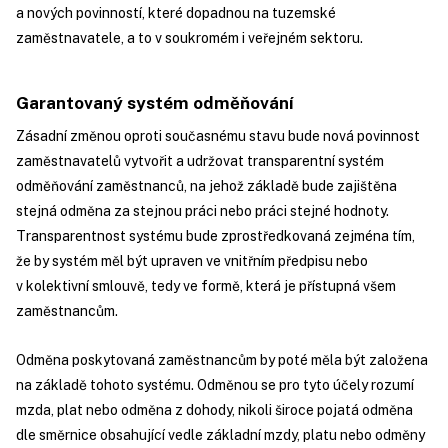
a nových povinností, které dopadnou na tuzemské
zaměstnavatele, a to v soukromém i veřejném sektoru.
Garantovaný systém odměňování
Zásadní změnou oproti současnému stavu bude nová povinnost
zaměstnavatelů vytvořit a udržovat transparentní systém
odměňování zaměstnanců, na jehož základě bude zajištěna
stejná odměna za stejnou práci nebo práci stejné hodnoty.
Transparentnost systému bude zprostředkovaná zejména tím,
že by systém měl být upraven ve vnitřním předpisu nebo
v kolektivní smlouvě, tedy ve formě, která je přístupná všem
zaměstnancům.
Odměna poskytovaná zaměstnancům by poté měla být založena
na základě tohoto systému. Odměnou se pro tyto účely rozumí
mzda, plat nebo odměna z dohody, nikoli široce pojatá odměna
dle směrnice obsahující vedle základní mzdy, platu nebo odměny