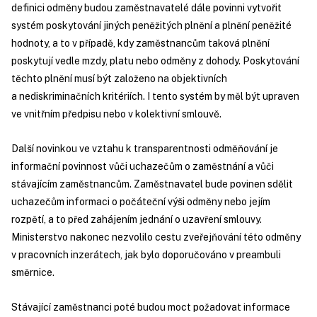
definici odměny budou zaměstnavatelé dále povinni vytvořit
systém poskytování jiných peněžitých plnění a plnění peněžité
hodnoty, a to v případě, kdy zaměstnancům taková plnění
poskytují vedle mzdy, platu nebo odměny z dohody. Poskytování
těchto plnění musí být založeno na objektivních
a nediskriminačních kritériích. I tento systém by měl být upraven
ve vnitřním předpisu nebo v kolektivní smlouvě.
Další novinkou ve vztahu k transparentnosti odměňování je
informační povinnost vůči uchazečům o zaměstnání a vůči
stávajícím zaměstnancům. Zaměstnavatel bude povinen sdělit
uchazečům informaci o počáteční výši odměny nebo jejím
rozpětí, a to před zahájením jednání o uzavření smlouvy.
Ministerstvo nakonec nezvolilo cestu zveřejňování této odměny
v pracovních inzerátech, jak bylo doporučováno v preambuli
směrnice.
Stávající zaměstnanci poté budou moct požadovat informace