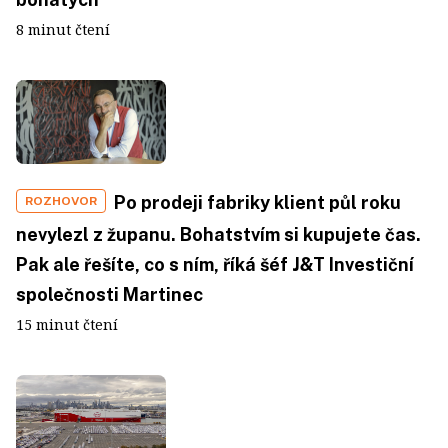
8 minut čtení
Po prodeji fabriky klient půl roku
ROZHOVOR
nevylezl z županu. Bohatstvím si kupujete čas.
Pak ale řešíte, co s ním, říká šéf J&T Investiční
společnosti Martinec
15 minut čtení