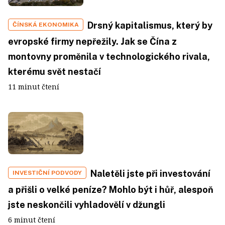
Drsný kapitalismus, který by
ČÍNSKÁ EKONOMIKA
evropské firmy nepřežily. Jak se Čína z
montovny proměnila v technologického rivala,
kterému svět nestačí
11 minut čtení
Naletěli jste při investování
INVESTIČNÍ PODVODY
a přišli o velké peníze? Mohlo být i hůř, alespoň
jste neskončili vyhladovělí v džungli
6 minut čtení