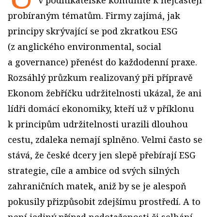
v podnikatelské komunitě k nejčastěji
probíraným tématům. Firmy zajímá, jak
principy skrývající se pod zkratkou ESG
(z anglického environmental, social
a governance) přenést do každodenní praxe.
Rozsáhlý průzkum realizovaný při přípravě
Ekonom žebříčku udržitelnosti ukázal, že ani
lídři domácí ekonomiky, kteří už v příklonu
k principům udržitelnosti urazili dlouhou
cestu, zdaleka nemají splněno. Velmi často se
stává, že české dcery jen slepě přebírají ESG
strategie, cíle a ambice od svých silných
zahraničních matek, aniž by se je alespoň
pokusily přizpůsobit zdejšímu prostředí. A to