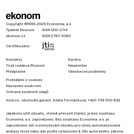
Copyright
©1996-2026
Economia, a.s.
Týdeník Ekonom
ISSN 1210-0714
ekonom.cz
ISSN 2787-9380
Certifikováno:
Kontakty
Kariéra
Tiráž redakce Ekonom
Newsletter
Předplatné
Všeobecné podmínky
Prohlášení o cookies
Nastavení soukromí
Ochrana osobních údajů
Inzerce
, obchodní garant:
Adéla Formáčková
,
+420 739 500 832
Jakékoliv užití obsahu, včetně převzetí článků, je bez souhlasu
Economia, a.s. zapovězeno. Bez souhlasu Economia, a.s. je
zapovězeno též rozmnožování obsahu pro účely automatizované
analýzy textů nebo dat podle ustanovení § 39c autorského zákona.