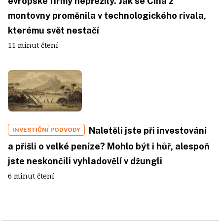
evropské firmy nepřežily. Jak se Čína z
montovny proměnila v technologického rivala,
kterému svět nestačí
11 minut čtení
Naletěli jste při investování
INVESTIČNÍ PODVODY
a přišli o velké peníze? Mohlo být i hůř, alespoň
jste neskončili vyhladovělí v džungli
6 minut čtení