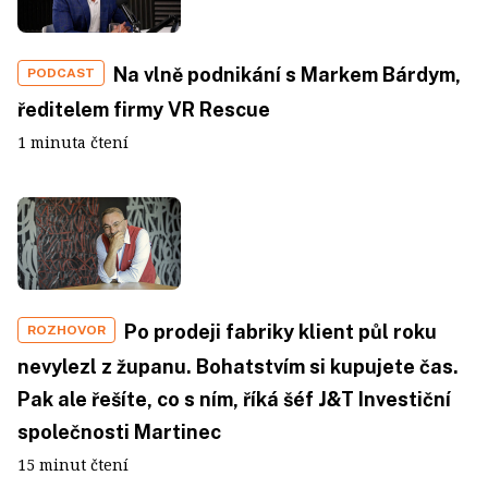
Na vlně podnikání s Markem Bárdym,
PODCAST
ředitelem firmy VR Rescue
1 minuta čtení
Po prodeji fabriky klient půl roku
ROZHOVOR
nevylezl z županu. Bohatstvím si kupujete čas.
Pak ale řešíte, co s ním, říká šéf J&T Investiční
společnosti Martinec
15 minut čtení