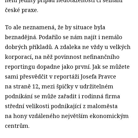
není jediný případ nedotaženosti či selhání
české praxe.
To ale neznamená, že by situace byla
beznadějná. Podařilo se nám najít i nemálo
dobrých příkladů. A zdaleka ne vždy u velkých
korporací, na něž povinnost nefinančního
reportingu dopadne jako první. Jak se můžete
sami přesvědčit v reportáži Josefa Pravce
na straně 12, mezi špičky v udržitelném
podnikání se může zařadit i rodinná firma
střední velikosti podnikající z maloměsta
na hony vzdáleného největším ekonomickým
centrům.