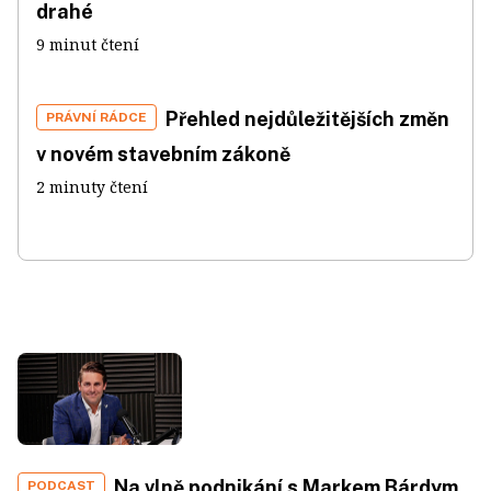
drahé
9 minut čtení
Přehled nejdůležitějších změn
PRÁVNÍ RÁDCE
v novém stavebním zákoně
2 minuty čtení
Na vlně podnikání s Markem Bárdym,
PODCAST