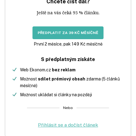
Chcete číst dál?
Ještě na vás čeká 95 % článku.
PŘEDPLATIT ZA 39 KČ MĚSÍČNĚ
První 2 měsíce, pak 149 Kč měsíčně
S předplatným získáte
Web Ekonom.cz
bez reklam
Možnost
sdílet prémiový obsah
zdarma (5 článků
měsíčně)
Možnost ukládat si články na později
Nebo
Přihlásit se a dočíst článek