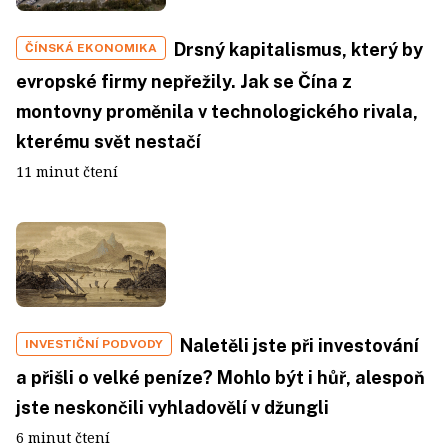
Drsný kapitalismus, který by
ČÍNSKÁ EKONOMIKA
evropské firmy nepřežily. Jak se Čína z
montovny proměnila v technologického rivala,
kterému svět nestačí
11 minut čtení
Naletěli jste při investování
INVESTIČNÍ PODVODY
a přišli o velké peníze? Mohlo být i hůř, alespoň
jste neskončili vyhladovělí v džungli
6 minut čtení