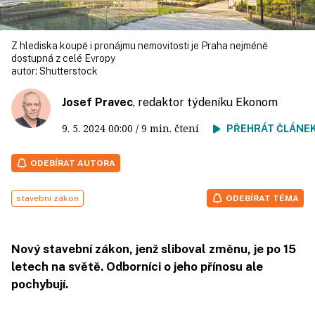
Z hlediska koupě i pronájmu nemovitosti je Praha nejméně
dostupná z celé Evropy
autor:
Shutterstock
Josef Pravec
, redaktor týdeníku Ekonom
9. 5. 2024
00:00
/ 9 min. čtení
PŘEHRÁT ČLÁNE
ODEBÍRAT AUTORA
stavební zákon
ODEBÍRAT TÉMA
Nový stavební zákon, jenž sliboval změnu, je po 15
letech na světě. Odborníci o jeho přínosu ale
pochybují.