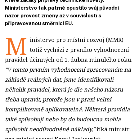
které začaly přípravy technické novely.
Ministerstvo tak patrně opustilo svůj původní
názor provést změny až v souvislosti s
připravovanou směrnicí EU.
M
inistervo pro místní rozvoj (MMR)
totiž vychází z prvního vyhodnocení
pravidel účinných od 1. dubna minulého roku.
"V tomto prvním vyhodnocení zpracovaném na
základě reálných dat, jsme identifikovali
několik pravidel, která je dle našeho názoru
třeba upravit, protože jsou v praxi velmi
komplikovaně aplikovatelná. Některá pravidla
také způsobují nebo by do budoucna mohla
způsobit neodůvodněné náklady,"
říká ministr