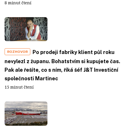
8 minut čtení
Po prodeji fabriky klient půl roku
ROZHOVOR
nevylezl z županu. Bohatstvím si kupujete čas.
Pak ale řešíte, co s ním, říká šéf J&T Investiční
společnosti Martinec
15 minut čtení