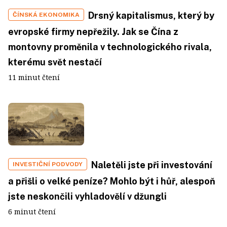
Drsný kapitalismus, který by
ČÍNSKÁ EKONOMIKA
evropské firmy nepřežily. Jak se Čína z
montovny proměnila v technologického rivala,
kterému svět nestačí
11 minut čtení
Naletěli jste při investování
INVESTIČNÍ PODVODY
a přišli o velké peníze? Mohlo být i hůř, alespoň
jste neskončili vyhladovělí v džungli
6 minut čtení