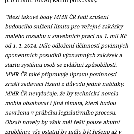
pro místní rozvoj Kamil Jankovský.
"Mezi takové body MMR ČR řadí zrušení
budoucího snížení limitu pro veřejné zakázky
malého rozsahu u stavebních prací na 1. mil Kč
od 1. 1. 2014. Dále odložení účinnosti povinných
oponentních posudků významných zakázek a
startu systému osob se zvláštní způsobilostí.
MMR ČR také připravuje úpravu povinnosti
zrušit zadávací řízení z důvodu jedné nabídky.
MMR ČR nevylučuje, že by technická novela
mohla obsahovat i jiná témata, která budou
navržena v průběhu legislativního procesu.
Obsah novely by však měl řešit pouze akutní
problémy, vše ostatní by mělo být řešeno až v