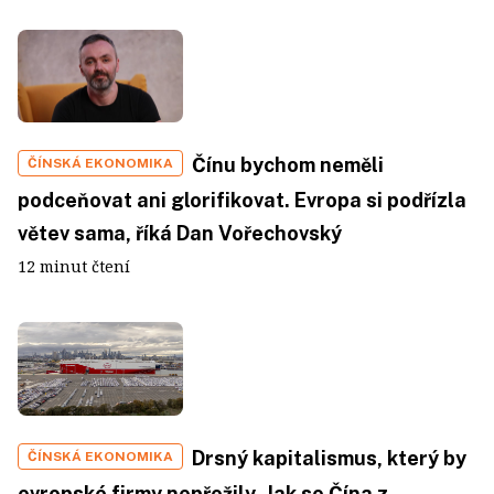
Čínu bychom neměli
ČÍNSKÁ EKONOMIKA
podceňovat ani glorifikovat. Evropa si podřízla
větev sama, říká Dan Vořechovský
12 minut čtení
Drsný kapitalismus, který by
ČÍNSKÁ EKONOMIKA
evropské firmy nepřežily. Jak se Čína z