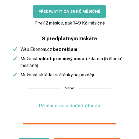
PŘEDPLATIT ZA 39 KČ MĚSÍČNĚ
První 2 měsíce, pak 149 Kč měsíčně
S předplatným získáte
Web Ekonom.cz
bez reklam
Možnost
sdílet prémiový obsah
zdarma (5 článků
měsíčně)
Možnost ukládat si články na později
Nebo
Přihlásit se a dočíst článek